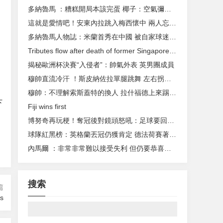
多納魯馬 ：糟糕開局本該完蛋 椰子：空氣彌漫神奇
這就是愛情吧 ！安東內拉跳入梅西懷中 兩人忘情熱吻
多納魯馬人物誌 ：米蘭首秀在中國 被自家球迷撒鈔票
Tributes flow after death of former Singapore president S.R. Nathan
揭秘歐洲杯決賽“入侵者”：帥氣外表 英男團成員
穆帥直流冷汗 ！斯皮納佐拉單腿跳舞 左右拐來回飛舞
穆帥：不理解索斯蓋特的換人 拉什福德上來踢後衛？
下
Fiji wins first
博努奇再玩梗！奪冠後對鏡頭怒吼：足球要回羅馬了！
球隊紅黑榜：英格蘭丟冠仍獲肯定 德法荷賽著拉胯
內馬爾 ：非常非常難以接受失利 但仍要恭喜梅西
：
搜索
篇
ys