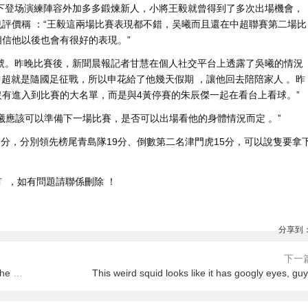
下登场
演練陣容外加多多鍛煉新人，小將王毅就曾得到了多次出場機會 ，
評價稱 ：“王毅這兩場比賽表現都不錯，吴曦而且還在中超聯賽第二場比
相信他以後也會有很好的表現 。”
 。昨晚比賽後，新聞晨報記者甘慧在個人社交平台上透露了吳曦的情況
中超就是隨國足征戰  ，所以申花給了他幾天假期 ，讓他回去陪陪家人 。昨
今天沒有進入到比賽的大名單，而是與4黃停賽的朱辰傑一起在看台上看球。”
曦應該可以準備下一場比賽 ，是否可以出場看他的身體情況而定 。”
，分別領先榜尾青島隊19分、倒數第二名津門虎15分 ，可以說隻要拿
  ，如有問題請聯係刪除 ！
分享到
下一
Felix the cat just raised £5000 for charity because she's the hero we all need
This weird squid looks like it has googly eyes, gu
9:06
2026-08-08 19:02