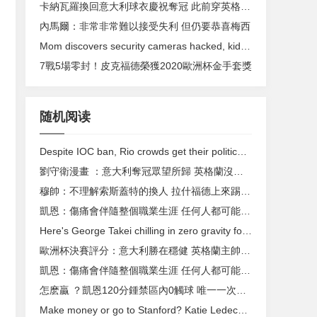
卡納瓦羅換回意大利球衣慶祝奪冠 此前穿英格蘭“攢人品”
內馬爾：非常非常難以接受失利 但仍要恭喜梅西
Mom discovers security cameras hacked, kids' bedroom livestreamed
7戰5場零封 ！皮克福德榮獲2020歐洲杯金手套獎
随机阅读
Despite IOC ban, Rio crowds get their political messages across
劉守衛漫畫 ：意大利奪冠眾望所歸 英格蘭沒讓足球回家
穆帥 ：不理解索斯蓋特的換人 拉什福德上來踢後衛 ？
凱恩：傷痛會伴隨整個職業生涯 任何人都可能失點
Here's George Takei chilling in zero gravity for the 'Star Trek' anniversary
歐洲杯決賽評分 ：意大利勝在穩健 英格蘭主帥無能
凱恩：傷痛會伴隨整個職業生涯 任何人都可能失點
怎麽贏 ？凱恩120分鍾禁區內0觸球 唯一一次是點球
Make money or go to Stanford? Katie Ledecky is left with an unfair choice.