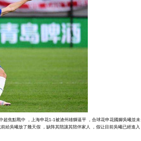
超焦點戰中  ，上海申花1-1被滄州雄獅逼平 ，合球花
申花國腳吳曦並未
前給吳曦放了幾天假 ，缺阵其陪讓其陪伴家人 ，假让目前吳曦已經進入