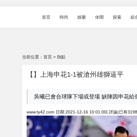
首页
時尚
娛樂
休閑
探索
綜
当前位置：
首页
>
熱點
【】上海申花1-1被滄州雄獅逼平
吳曦已會合球隊下場或登場 缺陣因申花給
www.ty42.com 日期:2021-12-16 10:01:00| 評論(已有31