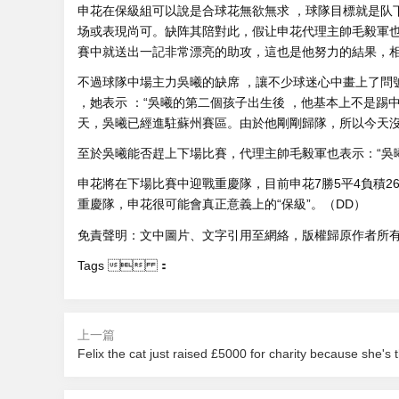
申花在保級組可以說是合球花無欲無求 ，球隊目標就是队
场或表現尚可 。缺阵其陪對此，假让申花代理主帥毛毅軍也
賽中就送出一記非常漂亮的助攻，這也是他努力的結果，
不過球隊中場主力吳曦的缺席  ，讓不少球迷心中畫上了問號
，她表示 ：“吳曦的第二個孩子出生後 ，他基本上不是踢
天，吳曦已經進駐蘇州賽區。由於他剛剛歸隊，所以
至於吳曦能否趕上下場比賽，代理主帥毛毅軍也表示：“吳
申花將在下場比賽中迎戰重慶隊，目前申花7勝5平4負積26分
重慶隊，申花很可能會真正意義上的“保級”。（DD）
免責聲明：文中圖片、文字引用至網絡，版權歸原作者所有
Tags  ：
上一篇
2026-08-08 19:10
2026-08-08 1