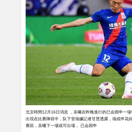
北京時間12月16日消息 ，吴曦在昨晚進行的已会因申一場中
出現在比賽陣容中，队下登场據記者甘慧透露，场或申花此
賽區，吴曦下一場或可出場  。已会因申