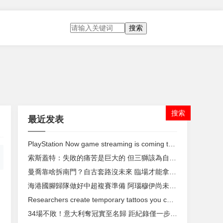
搜索
最近发表
PlayStation Now game streaming is coming to PC
索斯蓋特：失敗的痛苦是巨大的 但三獅該為自己自豪
曼喬靠啥拆南門 ？自古套路沒未來 臨場才能拿冠軍
海港國腳歸隊做好中超複賽準備 阿瑙穆伊尚未回歸
Researchers create temporary tattoos you can use to control your devices
34場不敗！意大利奪冠實至名歸 距紀錄僅一步之遙