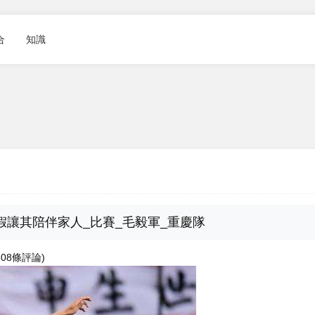
合
知識
假讓其陪伴家人_比賽_毛毅軍_重慶隊
9808條評論)