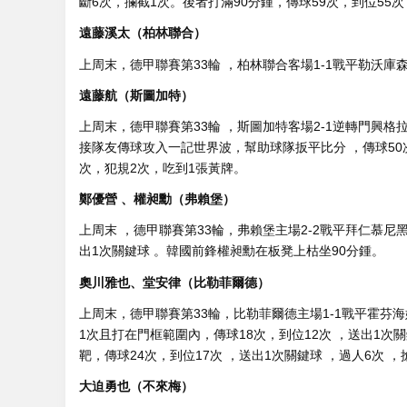
斷6次，攔截1次。後者打滿90分鍾 ，傳球59次 ，到位55次 
遠藤溪太（柏林聯合）
上周末，德甲聯賽第33輪 ，柏林聯合客場1-1戰平勒沃庫森
遠藤航（斯圖加特）
上周末，德甲聯賽第33輪 ，斯圖加特客場2-1逆轉門興格拉德
接隊友傳球攻入一記世界波，幫助球隊扳平比分 ，傳球50次，到
次，犯規2次，吃到1張黃牌。
鄭優營  、權昶勳（弗賴堡）
上周末 ，德甲聯賽第33輪，弗賴堡主場2-2戰平拜仁慕尼黑 
出1次關鍵球 。韓國前鋒權昶勳在板凳上枯坐90分鍾。
奧川雅也 、堂安律（比勒菲爾德）
上周末，德甲聯賽第33輪，比勒菲爾德主場1-1戰平霍芬海姆
1次且打在門框範圍內 ，傳球18次，到位12次 ，送出
靶，傳球24次 ，到位17次 ，送出1次關鍵球 ，過人6次 ，搶
大迫勇也（不來梅）