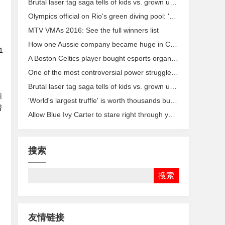
Brutal laser tag saga tells of kids vs. grown ups in a Yelp review
Olympics official on Rio's green diving pool: 'Chemistry is not an exact science'
MTV VMAs 2016: See the full winners list
How one Aussie company became huge in China
1
A Boston Celtics player bought esports organization Renegades
One of the most controversial power struggles in media comes to a close
Brutal laser tag saga tells of kids vs. grown ups in a Yelp review
鍾
'World's largest truffle' is worth thousands but looks like a lot of poop
普
Allow Blue Ivy Carter to stare right through your soul
搜索
友情链接