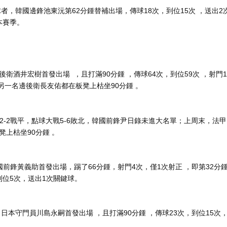
 ，韓國邊鋒池東沅第62分鍾替補出場，傳球18次 ，到位15次 ，送出2
季。
酒井宏樹首發出場  ，且打滿90分鍾 ，傳球64次，到位59次 ，射門1
本另一名邊後衛長友佑都在板凳上枯坐90分鍾 。
2-2戰平，點球大戰5-6敗北，韓國前鋒尹日錄未進大名單；上周末，法甲
凳上枯坐90分鍾 。
國前鋒黃義助首發出場 ，踢了66分鍾，射門4次 ，僅1次射正 ，即第32分
次，送出1次關鍵球 。
，日本守門員川島永嗣首發出場 ，且打滿90分鍾 ，傳球23次，到位15次 