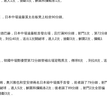
，過人1次 ，搶斷3次，解圍和攔截各1次 。
 ，日本中場遠藤溪太在板凳上枯坐90分鍾。
巴赫，日本中場遠藤航首發出場 ，且打滿90分鍾，射門1次  ，第72分
位40次 ，送出1次關鍵球，過人2次，搶斷3次，解圍2次，攔截1
，韓國中場鄭優營第72分鍾替補出場迎戰舊主，傳球8次  ，到位8次 ，送
，奧川雅也和堂安律兩名日本籍中場攜手首發 ，前者踢了79分鍾，射
1次關鍵球 ，過人5次，解圍和攔截各2次；後者踢了89分鍾  ，射門2次全部偏
斷3次 。