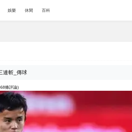
娛樂
休閑
百科
乙三連斬_傳球
7468條評論)