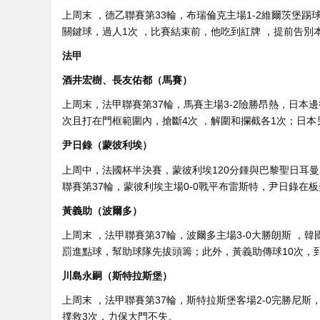
上周末 ，德乙聯賽第33輪 ，布瑞倫克主場1-2維爾茨堡踢球者
關鍵球 ，過人1次 ，比賽結束前 ，他吃到紅牌 ，提前告別本賽
法甲
酒井宏樹、長友佑都（馬賽）
上周末，法甲聯賽第37輪 ，馬賽主場3-2險勝昂熱，日本邊後衛
次且打在門框範圍內，搶斷4次 ，解圍和攔截各1次；日
尹日錄（蒙彼利埃）
上周中，法國杯半決賽，蒙彼利埃120分鍾與巴黎聖日耳曼
聯賽第37輪，蒙彼利埃主場0-0戰平布雷斯特，尹日錄在板
黃義助（波爾多）
上周末 ，法甲聯賽第37輪，波爾多主場3-0大勝朗斯  ，韓
罰進點球，幫助球隊先拔頭籌；此外，黃義助傳球10次，到位5
川島永嗣（斯特拉斯堡）
上周末 ，法甲聯賽第37輪，斯特拉斯堡客場2-0完勝尼斯
撲救3次 ，力保大門不失 。