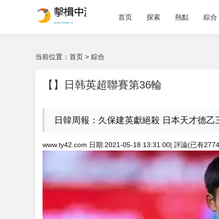
首页
探索
熱點
綜合
当前位置：
首页
>
綜合
【】日韩英超聯賽第36輪
日韓周報：久保建英獻絕殺 日本天才德
www.ty42.com 日期:2021-05-18 13:31:00| 評論(已有27