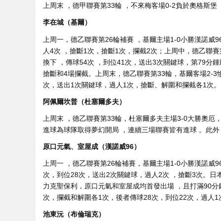
上周末 ，德甲聯賽第33輪 ，不來梅客場0-2負於奧格斯堡
李在城（基爾）
上周一，德乙聯賽第26輪補賽 ，基爾主場1-0小勝漢諾威96 
人4次  ，搶斷1次，搶斷1次 ，攔截2次；上周中 ，德
換下 ，傳球54次 ，到位41次，送出3次關鍵球，第7
搶斷和4場攔截 。上周末 ，德乙聯賽第33輪，基爾客場2-3
次，送出1次關鍵球，過人1次 ，搶斷 、解圍和攔截各1次。
阿佩爾坎普（杜塞爾多夫）
上周末 ，德乙聯賽第33輪 ，杜塞爾多夫主場3-0大勝奧厄
進球為球隊取得夢幻開局 ，連續三場聯賽皆有進球 。此外  ，阿佩
原口元氣、室屋成（漢諾威96）
上周一 ，德乙聯賽第26輪補賽，基爾主場1-0小勝漢諾威96
次 ，到位28次，送出2次關鍵球，過人2次 ，搶斷3次
力克聖保利，原口元氣和室屋成均首發出場 ，且打滿90分鍾，前者
次，攔截和解圍各1次，後者傳球28次，到位22次，過人1次
池東沅（布倫瑞克）