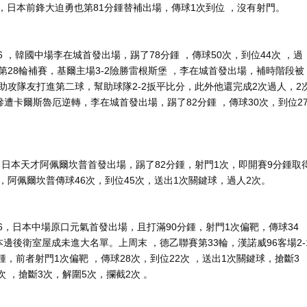
 ，日本前鋒大迫勇也第81分鍾替補出場，傳球1次到位 ，沒有射門。
，韓國中場李在城首發出場，踢了78分鍾 ，傳球50次，到位44次 ，過
乙聯賽第28輪補賽，基爾主場3-2險勝雷根斯堡 ，李在城首發出場，補時階段被
9分鍾助攻隊友打進第二球，幫助球隊2-2扳平比分，此外他還完成2次過人，2
慘遭卡爾斯魯厄逆轉 ，李在城首發出場，踢了82分鍾 ，傳球30次，到位2
，日本天才阿佩爾坎普首發出場，踢了82分鍾 ，射門1次，即開賽9分鍾取
爾坎普傳球46次 ，到位45次，送出1次關鍵球 ，過人2次。
，日本中場原口元氣首發出場，且打滿90分鍾，射門1次偏靶，傳球34
。日本邊後衛室屋成未進大名單 。上周末 ，德乙聯賽第33輪，漢諾威96客場2-
射門1次偏靶 ，傳球28次，到位22次 ，送出1次關鍵球 ，搶斷3
 ，搶斷3次，解圍5次，攔截2次 。