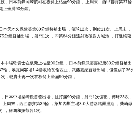
技，日本前鋒岡崎慎司在板凳上枯坐90分鍾  。上周末 ，西甲聯賽第37輪
上坐滿90分鍾。
，日本天才久保建英第60分鍾替補出場 ，傳球12次，到位11次 。
上周末  ，
5分鍾替補出場 ，射門1次 ，即第84分鍾遠射攻破對方城池 ，打進絕殺
，日本中場乾貴士在板凳上枯坐90分鍾 ，日本前鋒武藤嘉紀第80分鍾替補出
甲聯賽第37輪，埃瓦爾客場1-4慘敗給瓦倫西亞 ，武藤嘉紀首發出場 ，但僅踢了36
斷1次，乾貴士再一次在板凳上坐滿90分鍾 。
，日本中場柴崎嶽首發出場，且打滿90分鍾，射門1次偏靶，傳球23次 ，
 。上周末，西乙聯賽第39輪 ，萊加內斯主場3-0大勝洛格羅涅斯 ，柴崎嶽
次  ，解圍和攔截各1次。