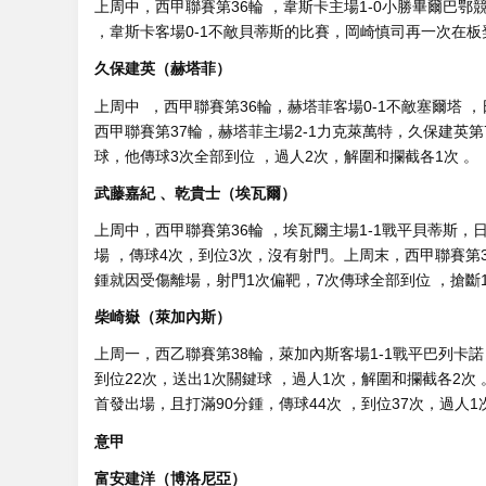
上周中，西甲聯賽第36輪  ，韋斯卡主場1-0小勝畢爾巴鄂競
，韋斯卡客場0-1不敵貝蒂斯的比賽，岡崎慎司再一次在板凳
久保建英（赫塔菲）
上周中  ，西甲聯賽第36輪 ，赫塔菲客場0-1不敵塞爾塔 
西甲聯賽第37輪 ，赫塔菲主場2-1力克萊萬特 ，久保建英第7
球，他傳球3次全部到位 ，過人2次，解圍和攔截各1次 。
武藤嘉紀 、乾貴士（埃瓦爾）
上周中，西甲聯賽第36輪 ，埃瓦爾主場1-1戰平貝蒂斯
場 ，傳球4次，到位3次，沒有射門。上周末，西
鍾就因受傷離場 ，射門1次偏靶，7次傳球全部到位 ，搶
柴崎嶽（萊加內斯）
上周一，西乙聯賽第38輪，萊加內斯客場1-1戰平巴列卡諾 
到位22次，送出1次關鍵球 ，過人1次 ，解圍和攔截各2次
首發出場，且打滿90分鍾，傳球44次 ，到位37次，過人1
意甲
富安建洋（博洛尼亞）