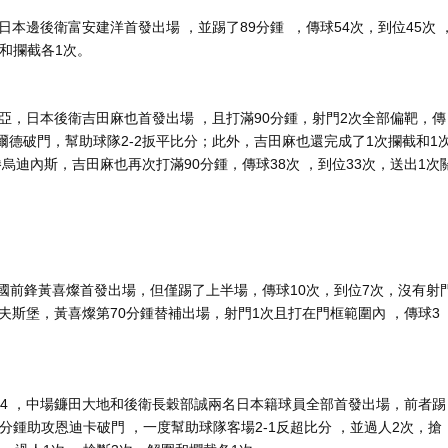
本邊後衛富安建洋首發出場 ，並踢了89分鍾  ，傳球54次，到位45次 
和攔截各1次。
，日本後衛吉田麻也首發出場 ，且打滿90分鍾，射門2次全部偏靶，傳
分鍾助攻巴爾德破門，幫助球隊2-2扳平比分；此外，吉田麻也還完成了1次攔截和1
烏迪內斯，吉田麻也再次打滿90分鍾，傳球38次  ，到位33次 ，送出1次
國前鋒黃喜燦首發出場，但僅踢了上半場，傳球10次，到位7次 ，沒有射門
夫斯堡，黃喜燦第70分鍾替補出場，射門1次且打在門框範圍內 ，傳球3
爾克04  ，中場鐮田大地和後衛長穀部誠兩名日本籍球員全部首發出場，前者踢
，第51分鍾助攻恩迪卡破門 ，一度幫助球隊客場2-1反超比分 ，並過人2次，搶