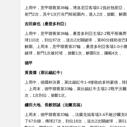
上周中，意甲聯賽第36輪 ，博洛尼亞客場0-2負於熱那亞，日
射門2次，其中1次打在門框範圍內，過人2次 ，搶斷、解圍
吉田麻也（桑普多利亞）
上周中 ，意甲聯賽第36輪，桑普多利亞主場2-2戰平斯佩齊亞
球110次 ，到位97次  ，送出2次關鍵球 ，第80
解圍。上周末，意甲聯賽第37輪 ，桑普多利亞客場1-0小勝
鍵球，射門1次被封堵 ，搶斷1次，解圍5次 ，攔截4次 。
德甲
黃喜燦（萊比錫紅牛）
上周中，德國杯決賽，萊比錫紅牛1-4慘敗給多特蒙德，韓
。上周末，德甲聯賽第33輪，萊比錫紅牛主場2-2戰平沃爾
次，1次到位 ，搶斷1次。
鐮田大地 、長穀部誠（法蘭克福）
上周末，德甲聯賽第33輪  ，法蘭克福客場3-4不敵沙
了67分鍾 ，傳球27次 ，到位18次 ，送出2次關鍵球 