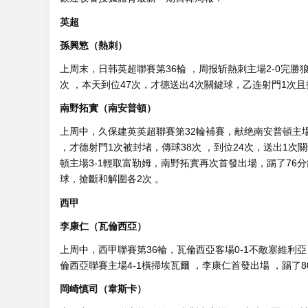
英超
孫興慜（熱刺）
上周末，日韩英超聯賽第36輪 ，周报斩熱刺主場2-0完勝狼
次 ，本天到位47次，才德送出4次關鍵球，乙连射門1
南野拓實（南安普頓）
上周中 ，久保建英英超聯賽第32輪補賽，献绝南安普頓主場
，才德射門1次被封堵，傳球38次 ，到位24次，送出1
頓主場3-1輕取富勒姆，南野拓實再次首發出場 ，踢了76分鍾
球，搶斷和解圍各2次 。
西甲
李康仁（瓦倫西亞）
上周中，西甲聯賽第36輪 ，瓦倫西亞客場0-1不敵塞維利亞
倫西亞聯賽主場4-1橫掃埃瓦爾 ，李康仁首發出場 ，踢了80分鍾
岡崎慎司（韋斯卡）