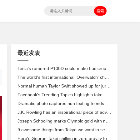
搜索
最近发表
Tesla's rumored P100D could make Ludicrous mode even more Ludicrous
The world's first international 'Overwatch' champions have been crowned
Normal human Taylor Swift showed up for jury duty
Facebook's Trending Topics highlights fake Megyn Kelly story days after dropping editors
Dramatic photo captures nun texting friends after Italy earthquake
J.K. Rowling has an inspirational piece of advice for budding writers
Joseph Schooling marks Olympic gold with new tattoo
9 awesome things from Tokyo we want to see in the 2020 Olympics
Here's George Takei chilling in zero gravity for the 'Star Trek' anniversary