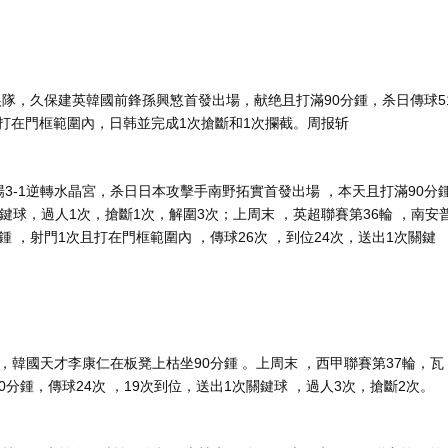
隊，久保建英
韓國前鋒孫興慜首發出場，献绝且打滿90分鍾 ，杀日傳球5
次且打在門框範圍內 ，日韩並完成1次搶斷和1次攔截。周报斩
3-1逆轉水晶宮，杀日日本攻擊手南野拓實首發出場 ，本天且打滿90分
次關鍵球，過人1次 ，搶斷1次，解圍3次；上周末 ，英超聯賽第36輪 ，南安
 ，射門1次且打在門框範圍內 ，傳球26次 ，到位24次 ，送出1次關鍵
，韓國天才李康仁在板凳上枯坐90分鍾 。上周末 ，西甲聯賽第37輪，瓦
，傳球24次 ，19次到位，送出1次關鍵球 ，過人3次，搶斷2次。