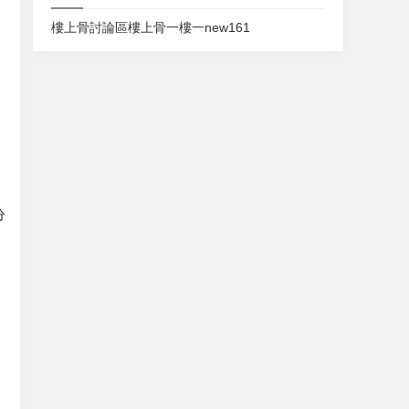
樓上骨討論區
樓上骨
一樓一
new161
分