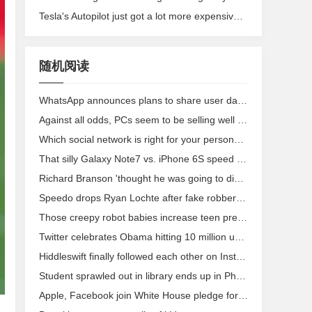
Tesla's Autopilot just got a lot more expensive without getting any better
随机阅读
WhatsApp announces plans to share user data with Facebook
Against all odds, PCs seem to be selling well in India
Which social network is right for your personal goals?
That silly Galaxy Note7 vs. iPhone 6S speed test is meaningless
Richard Branson 'thought he was going to die' in bike accident
Speedo drops Ryan Lochte after fake robbery tale
Those creepy robot babies increase teen pregnancies, study says
Twitter celebrates Obama hitting 10 million users with video highlights
Hiddleswift finally followed each other on Instagram after 3 excruciating days
Student sprawled out in library ends up in Photoshop battle
Apple, Facebook join White House pledge for equal pay