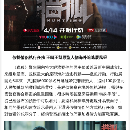
假扮情侶執行任務 王鷗王凱原型人物海外追逃展風采
《獵狐》聚焦國內特大經濟案件的男主偵破以及新中國成立以
來級別最高、規模最大的原型海外追逃行動——獵狐行動 。行動展
開近6年來，共抓獲6000餘名外逃經濟犯罪嫌疑人、追回100多億元
人民幣贓款的豐碩成果背後，是經偵警察在境外無執法權  ，需與多
國警察聯合辦案的重重困難 ，很多時候甚至需要動用“特殊手段” 。
從已經發布的預告中可以看到，夏遠和吳稼琪身處境外易裝而行 ，
相同的墨鏡和皮衣暗示著兩人正通過假扮情侶的方式執行任務，麵
對狡猾的犯罪分子，經偵警察必須比他們更加睿智方能百戰百勝。