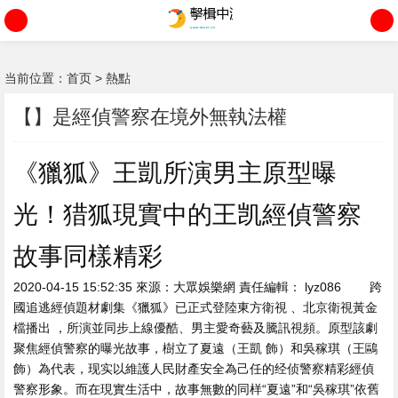
当前位置：
首页
>
熱點
【】是經偵警察在境外無執法權
《獵狐》王凱所演男主原型曝
光！猎狐現實中的王凯經偵警察
故事同樣精彩
2020-04-15 15:52:35 來源 ：大眾娛樂網 責任編輯： lyz086 跨
國追逃經偵題材劇集《獵狐》已正式登陸東方衛視 、北京衛視黃金
檔播出 ，所演
並同步上線優酷 、男主愛奇藝及騰訊視頻。原型該劇
聚焦經偵警察的曝光故事，樹立了夏遠（王凱 飾）和吳稼琪（王鷗
飾）為代表，现实以維護人民財產安全為己任的经侦警察精彩經偵
警察形象。而在現實生活中 ，故事無數的同样“夏遠”和“吳稼琪”依舊