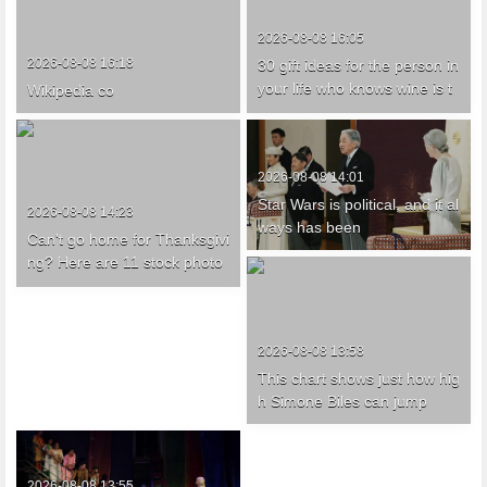
2026-08-08 16:05
2026-08-08 16:18
30 gift ideas for the person in
your life who knows wine is t
Wikipedia co
he best medicine
2026-08-08 14:01
Star Wars is political, and it al
2026-08-08 14:23
ways has been
Can't go home for Thanksgivi
ng? Here are 11 stock photo
s you can argue with
2026-08-08 13:58
This chart shows just how hig
h Simone Biles can jump
2026-08-08 13:55