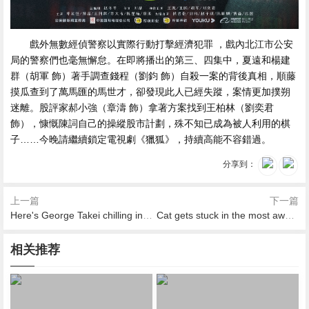
戲外無數經偵警察以實際行動打擊經濟犯罪 ，戲內北江市公安
局的警察們也毫無懈怠。在即將播出的第三、四集中，夏遠和楊建
群（胡軍 飾）著手調查錢程（劉鈞 飾）自殺一案的背後真相，順藤
摸瓜查到了萬馬匯的馬世才，卻發現此人已經失蹤，案情更加撲朔
迷離。股評家郝小強（章濤 飾）拿著方案找到王柏林（劉奕君
飾），慷慨陳詞自己的操縱股市計劃 ，殊不知已成為被人利用的棋
子……今晚請繼續鎖定電視劇《獵狐》，持續高能不容錯過 。
分享到：
上一篇
下一篇
Here's George Takei chilling in zero gravity for the 'Star Trek' anniversary
Cat gets stuck in the most awkward position ever
相关推荐