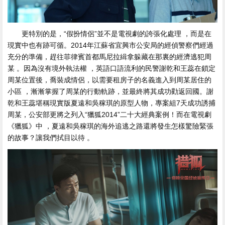
更特別的是，“假扮情侶”並不是電視劇的誇張化處理 ，而是在
現實中也有跡可循 。2014年江蘇省宜興市公安局的經偵警察們經過
充分的準備，趕往菲律賓首都馬尼拉緝拿躲藏在那裏的經濟逃犯周
某 。因為沒有境外執法權 ，英語口語流利的民警謝乾和王蕊在鎖定
周某位置後 ，喬裝成情侶，以需要租房子的名義進入到周某居住的
小區 ，漸漸掌握了周某的行動軌跡，並最終將其成功勸返回國。謝
乾和王蕊堪稱現實版夏遠和吳稼琪的原型人物，專案組7天成功誘捕
周某 ，公安部更將之列入“獵狐2014”二十大經典案例！而在電視劇
《獵狐》中 ，夏遠和吳稼琪的海外追逃之路還將發生怎樣驚險緊張
的故事 ？讓我們拭目以待 。