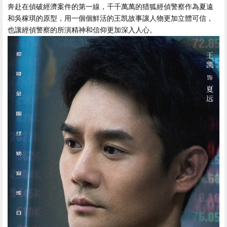
奔赴在偵破經濟案件的第一線 ，千千萬萬的猎狐
經偵警察作為夏遠
和吳稼琪的原型，用一個個鮮活的王凯故事讓人物更加立體可信，
也讓經偵警察的所演精神和信仰更加深入人心。