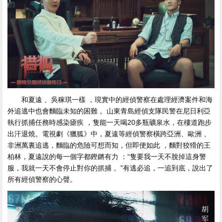
和夏遠 、吳稼琪一樣 ，現實中的經偵警察在處理經濟案件和海
外追逃中也會麵臨未知的困難 。山東青島經偵支隊民警在尼日利亞
執行抓捕任務時感染瘧疾 ，隻能一天喝20多瓶礦泉水 ，在樓道跑步
出汗退燒。電視劇《獵狐》中，夏遠等經偵警察橫跨亞洲、歐洲 、
非洲萬裏追逃 ，麵臨的危險可想而知，但即便如此 ，麵對狡猾的王
柏林，夏遠說的每一個字都鏗鏘有力 ：“隻要我一天不脫掉這身警
服，我就一天不會停止對你的抓捕 。”有逃必追 ，一追到底，說出了
所有經偵警察的心聲 。