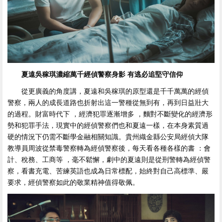
夏遠吳稼琪濃縮萬千經偵警察身影 有逃必追堅守信仰
從更廣義的角度講 ，夏遠和吳稼琪的原型還是千千萬萬的經偵
警察，兩人的成長道路也折射出這一警種從無到有，再到日益壯大
的過程 。財富時代下  ，經濟犯罪逐漸增多  ，麵對不斷變化的經濟形
勢和犯罪手法 ，現實中的經偵警察們也和夏遠一樣，在本身素質過
硬的情況下仍需不斷學金融相關知識 。貴州織金縣公安局經偵大隊
教導員周波從禁毒警察轉為經偵警察後 ，每天看各種各樣的書 ：會
計、稅務、工商等 ，毫不鬆懈，劇中的夏遠則是從刑警轉為經偵警
察 ，看書充電、苦練英語也成為日常標配，始終對自己高標準、嚴
要求，經偵警察如此的敬業精神值得敬佩。