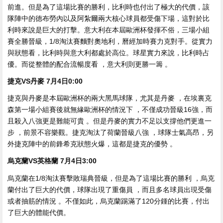
前進。但是為了這場比賽的勝利 ，比利時也付出了極大的代價，該
隊陣中的德布勞內以及阿紮爾兩大核心球員都受傷下場，這對於比
利時來說是巨大的打擊。意大利在本屆歐洲杯發揮不俗，三場小組
賽全勝晉級，1/8淘汰賽麵對奧地利 ，曆經加時賽力克對手。從實力
與狀態看，比利時與意大利都處於高位 。球星實力來說，比利時占
優 。而從整體的配合流暢度看 ，意大利則更勝一籌 。
捷克VS丹麥 7月4日0:00
捷克與丹麥是本屆歐洲杯的兩大黑馬球隊，尤其是丹麥 ，在埃裏克
森第一場小組賽後就無緣歐洲杯的情況下 ，不僅成功晉級16強，而
且殺入八強更是難能可貴 。但是丹麥的實力不足以支撐他們更進一
步 ，前景不容樂觀 。捷克淘汰了荷蘭晉級八強 ，球隊士氣高昂，另
外捷克陣中的前鋒希克狀態火爆，這都是捷克的優勢 。
烏克蘭VS英格蘭 7月4日3:00
烏克蘭在1/8淘汰賽擊敗瑞典晉級，但是為了這場比賽的勝利 ，烏克
蘭付出了巨大的代價 ，球隊出現了重傷員 ，而且多名球員出現受傷
或者抽筋的情況 。不僅如此，烏克蘭踢滿了120分鍾的比賽 ，付出
了巨大的體能代價。