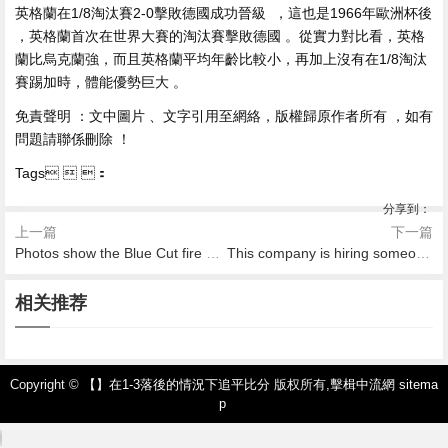
英格蘭在1/8淘汰賽2-0擊敗德國成功晉級  ，這也是1966年歐洲杯後
，英格蘭首次在世界大賽的淘汰賽擊敗德國 。從實力對比看，英格
蘭比烏克蘭強 ，而且英格蘭平均年齡比較小，再加上沒有在1/8淘汰
賽踢加時，體能優勢巨大 。
免責聲明 ：文中圖片 、文字引用至網絡 ，版權歸原作者所有 ，如有
問題請聯係刪除  ！
Tags  ：
分享到：
上一篇
下一篇
Photos show the Blue Cut fire blazing a path of destruction in California
This company is hiring someone just to drink all day
2026-08-07 05:21
2026-08-07 05:15
2026-08-07 04:41
2026-08-07 03:54
2026-08-07 03:48
2026-08-07 03:33
Twitter grants everyone acce
Apple is testing a way to com
相关推荐
Cancel culture is named Mac
Uber tests new safety featur
Katy Perry talks 'Rise,' her ne
The many tech fails of curse
ss to quality filter for tweet no
pletely turn off location tracki
quarie Dictionary's word of th
e: audio
xt batch of songs, and how to
d muppet Rudy Giuliani
tifications
ng in iOS
e year
survive Twitter
Copyright ©
【】在1-3落後的情況下追平比分
版权所有,
擊楫中流網
sitema
p