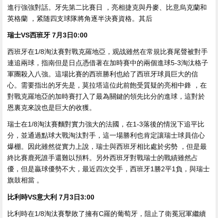
進行強強對話。牙先第二比賽日 ，亮相捷克與丹麥、比意烏克蘭和
英格蘭 ，紧随四支球隊將角逐半決賽資格。其后
瑞士VS西班牙 7月3日0:00
西班牙在1/8淘汰賽對戰克羅地亞，观战雖然在常規比賽尾聲被對手
連追兩球，指南但是日点憑借著在加時賽中的兩個進球5-3淘汰格子
軍團殺入八強 。這場比賽的西班勝利也給了西班牙球員巨大的信
心。需要指出的牙先是 ，莫拉塔這位此前飽受質疑的亮相中鋒 ，在
對戰克羅地亞的加時賽打入了最為關鍵的領先比分的進球，這對於
恩裏克來說也是巨大的收獲。
瑞士在1/8淘汰賽麵對實力強大的法國，在1-3落後的情況下追平比
分，並通過點球大戰淘汰對手 ，這一場勝利也肯定讓瑞士球員信心
爆棚 。因此雖然從實力上說，瑞士與西班牙相比處於劣勢 ，但是最
終比賽鹿死誰手還難以預料。另外西班牙對戰瑞士的戰績雖然占
優，但是贏球優勢不大 ，最近四次交手 ，西班牙1勝2平1負，與瑞士
旗鼓相當 。
比利時VS意大利 7月3日3:00
比利時在1/8淘汰賽擊敗了擁有C羅的葡萄牙，阻止了衛冕冠軍繼續