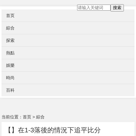
搜索
首页
綜合
探索
熱點
娛樂
時尚
百科
当前位置：
首页
>
綜合
【】在1-3落後的情況下追平比分