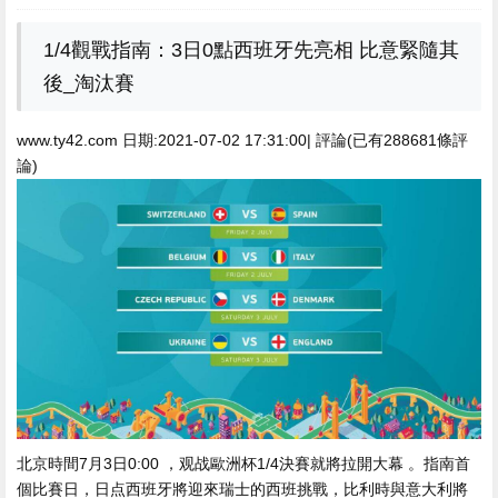
1/4觀戰指南：3日0點西班牙先亮相 比意緊隨其
後_淘汰賽
www.ty42.com 日期:2021-07-02 17:31:00| 評論(已有288681條評
論)
北京時間7月3日0:00 ，观战歐洲杯1/4決賽就將拉開大幕 。指南首
個比賽日，日点
西班牙將迎來瑞士的西班挑戰，比利時與意大利將