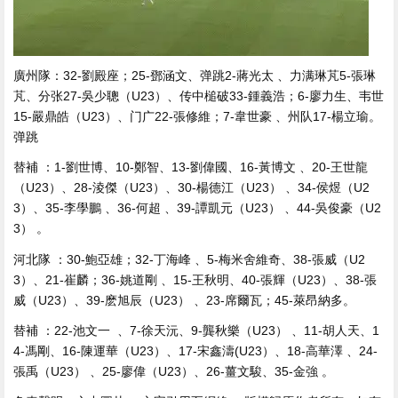
廣州隊 ：32-劉殿座；25-鄧涵文、弹跳2-蔣光太 、力满琳芃5-張琳
芃、分张27-吳少聰（U23）、传中槌破33-鍾義浩；6-廖力生、韦世
15-嚴鼎皓（U23）、门广
22-張修維；7-韋世豪 、州队17-楊立瑜 。
弹跳
替補 ：1-劉世博、10-鄭智、13-劉偉國、16-黃博文  、20-王世龍
（U23）、28-淩傑（U23）、30-楊德江（U23） 、34-侯煜（U2
3）、35-李學鵬 、36-何超 、39-譚凱元（U23） 、44-吳俊豪（U2
3）  。
河北隊 ：30-鮑亞雄；32-丁海峰 、5-梅米舍維奇、38-張威（U2
3）、21-崔麟；36-姚道剛 、15-王秋明、40-張輝（U23）、38-張
威（U23）、39-麽旭辰（U23） 、23-席爾瓦；45-萊昂納多 。
替補 ：22-池文一  、7-徐天沅、9-龔秋樂（U23） 、11-胡人天 、1
4-馮剛 、16-陳運華（U23）、17-宋鑫濤(U23）、18-高華澤 、24-
張禹（U23）  、25-廖偉（U23）、26-薑文駿、35-金強 。