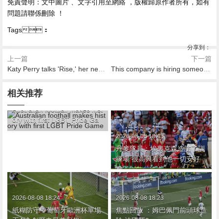
免責聲明 ：文中圖片 、文字引用至網絡 ，版權歸原作者所有 ，如有
問題請聯係刪除  ！
Tags：
分享到：
上一篇
下一篇
Katy Perry talks 'Rise,' her next batch of songs, and how to survive Twitter
This company is hiring someone just to drink all day
相关推荐
2026-08-08 19:13
Australian football makes hist
ory with first LGBT Pride Ga
me
2026-08-08 18:43
丹麥隊員：埃裏克森造訪了訓
練場 很高興看到他一切安好
2026-08-08 18:24
2026-08-08 18:23
紙糊防守！葡萄牙歐洲杯單場
焦點回放 ：姆巴佩門前頭球造