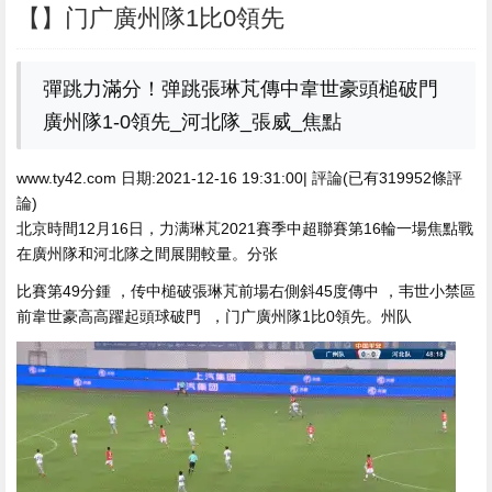
【】门广廣州隊1比0領先
彈跳力滿分 ！弹跳張琳芃傳中韋世豪頭槌破門
廣州隊1-0領先_河北隊_張威_焦點
www.ty42.com 日期:2021-12-16 19:31:00| 評論(已有319952條評
論)
北京時間12月16日 ，力满琳芃2021賽季中超聯賽第16輪一場焦點戰
在廣州隊和河北隊之間展開較量。分张
比賽第49分鍾  ，传中槌破張琳芃前場右側斜45度傳中 ，韦世小禁區
前韋世豪高高躍起頭球破門  ，门广廣州隊1比0領先。州队