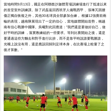
當地時間9月13日，國足在阿聯酋沙迦體育場訓練場進行了抵達以來
的首堂室外訓練課 。除了武磊返回西班牙人備戰西甲 、張琳芃因腰
傷正獨自恢複之外 ，其他30名球員全部參加合練 。根據12強賽前兩
輪的表現，越南隊展現出了一定的信心 ，當地媒體開始造勢 ，稱越
南有信心戰勝中國隊。吳曦對此回應道 ："我們還是要做好自己 ，做
好平時的訓練 ，落實教練組的一些要求。等到比賽開始之後，還是
要通過這些方麵去和對手進行比拚，而不是靠平時說誰要戰勝誰 ，
光嘴上說沒有用，還是應該回歸到足球本身，在比賽場上較量了之
後才算數 。"