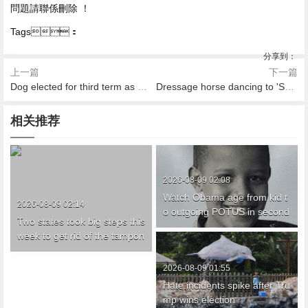
問題請聯係刪除 ！
Tags：
分享到：
上一篇
下一篇
Dog elected for third term as mayor of Minnesota town
Dressage horse dancing to 'Smooth' by Santana wins gold for chillest horse
相关推荐
2026-08-09 02:08
Watch Obama age from kid t
2026-08-09 02:14
o outgoing POTUS in second
Two states took big steps this
s
week to get rid of the tampon
tax
2026-08-09 01:55
Hate incidents spike after Tru
mp wins election