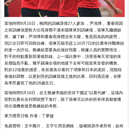
當地時間9月15日，晚間的訓練課僅27人參加 ，尹鴻博 、董春雨因
之前訓練強度較大出現身體不適未隨隊來到訓練場 ，張琳芃繼續缺
席。據了解，尹鴻博和董春雨身體沒有大礙，隻是因為肌肉疲勞，
預計次日即可回歸合練 。張琳芃能否趕上10月7日的比賽有待醫療組
的進一步評估 。教練組需要為此做好預案，根據人員的實際情況 、
對手的特點重新部署後防線。上一場比賽中 ，頂替張琳芃登場的朱
辰傑臨危不亂 ，幾乎踢滿全場的他接下去有可能迎來首發的機會 。
對於12強賽的感受，朱辰傑表示看到了球隊和日本的差距，現階段
會做好調整，以更刻苦的訓練迎接之後的比賽 。回到酒店後 ，全隊
為李昂慶祝了他的28歲生日。
當地時間9月16日，在主教練李鐵的安排下國足"以賽代練"，這場內
部對抗賽在全封閉狀態下進行 ，除了張琳芃以外的所有球員都會獲
得出場機會接受教練組的考察。
東方體育日報 作者：丁夢婕
免責聲明 ：文中圖片 、文字引用至網絡 ，版權歸原作者所有，如有