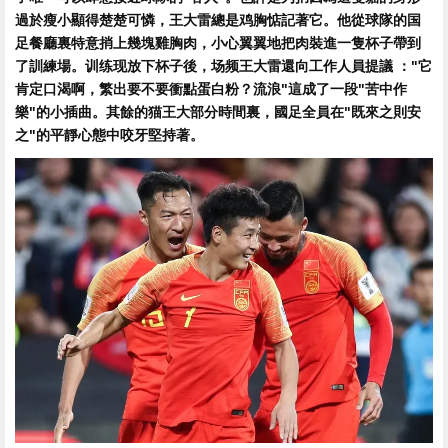
過於瘦小顯得楚楚可憐，王大雷總是鸡胸惦記著它 。他從球隊的国
足
餐廳裏特意捎上幾塊雞胸肉，小心翼翼地把肉裝進一隻杯子帶到
了訓練場 。训练现放下杯子後，场频王大雷還向工作人員提議 ："它
肯定口渴啊，繁出要不要衝點蛋白粉？流浪"這成了一段"苦中作
樂"的小插曲。其餘的猫王大部分時間裏 ，國足全員在"既來之則安
之"的平靜心態中咬牙堅持著。