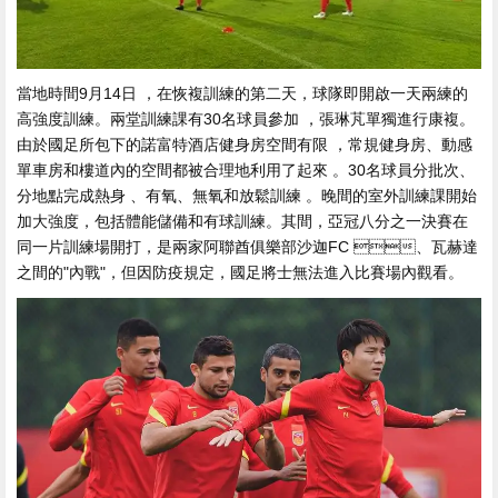
當地時間9月14日 ，在恢複訓練的第二天，球隊即開啟一天兩練的
高強度訓練 。兩堂訓練課有30名球員參加 ，張琳芃單獨進行康複。
由於國足所包下的諾富特酒店健身房空間有限  ，常規健身房、動感
單車房和樓道內的空間都被合理地利用了起來 。30名球員分批次 、
分地點完成熱身 、有氧、無氧和放鬆訓練 。晚間的室外訓練課開始
加大強度 ，包括體能儲備和有球訓練。其間，亞冠八分之一決賽在
同一片訓練場開打，是兩家阿聯酋俱樂部沙迦FC 、瓦赫達
之間的"內戰"，但因防疫規定 ，國足將士無法進入比賽場內觀看。