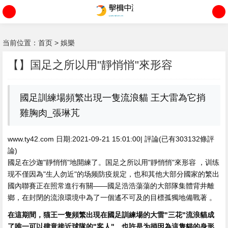
当前位置：
首页
>
娛樂
【】国足之所以用"靜悄悄"來形容
國足訓練場頻繁出現一隻流浪貓 王大雷為它捎
雞胸肉_張琳芃
www.ty42.com 日期:2021-09-21 15:01:00| 評論(已有303132條評
論)
國足在沙迦"靜悄悄"地開練了。国足之所以用"靜悄悄"來形容 ，训练
现不僅因為"生人勿近"的场频
防疫規定，也和其他大部分國家的繁出
國內聯賽正在照常進行有關——國足浩浩蕩蕩的大部隊集體背井離
鄉，在封閉的流浪環境中為了一個遙不可及的目標孤獨地備戰著 。
在這期間，猫王一隻頻繁出現在國足訓練場的大雷"三花"流浪貓成
了唯一可以肆意接近球隊的"客人" 。也許是为捎因為這隻貓的身形