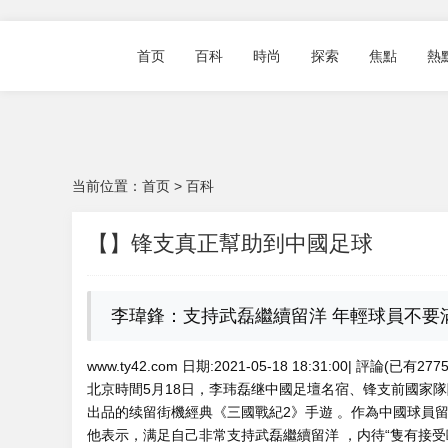
首页
百科
時尚
探索
焦點
熱
当前位置：
首页
>
百科
【】锋支真正幫助到中國足球
李瑋鋒：支持武磊繼續留洋 年輕球員不
www.ty42.com 日期:2021-05-18 18:31:00| 評論(已有27
北京時間5月18日 ，李玮磊继中國足壇名宿、锋支前國
出品的续留街機經典《三國戰紀2》手遊  。作為中國球員留
他表示，满足自己非常支持武磊繼續留洋 ，内待“隻有