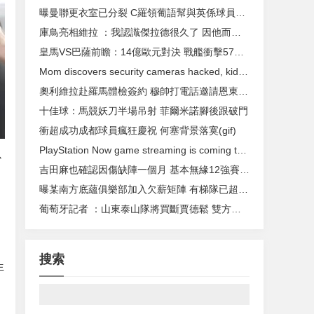
曝曼聯更衣室已分裂 C羅領葡語幫與英係球員互撕
庫鳥亮相維拉 ：我認識傑拉德很久了 因他而做決定
皇馬VS巴薩前瞻：14億歐元對決 戰艦衝擊57年神跡
Mom discovers security cameras hacked, kids' bedroom livestreamed
奧利維拉赴羅馬體檢簽約 穆帥打電話邀請恩東貝萊
十佳球：馬競妖刀半場吊射 菲爾米諾腳後跟破門
衝超成功成都球員瘋狂慶祝 何塞背景落寞(gif)
PlayStation Now game streaming is coming to PC
以
吉田麻也確認因傷缺陣一個月 基本無緣12強賽中日戰
曝某南方底蘊俱樂部加入欠薪矩陣 有梯隊已超一年未發錢
葡萄牙記者  ：山東泰山隊將買斷賈德鬆 雙方簽約4年
。
搜索
生