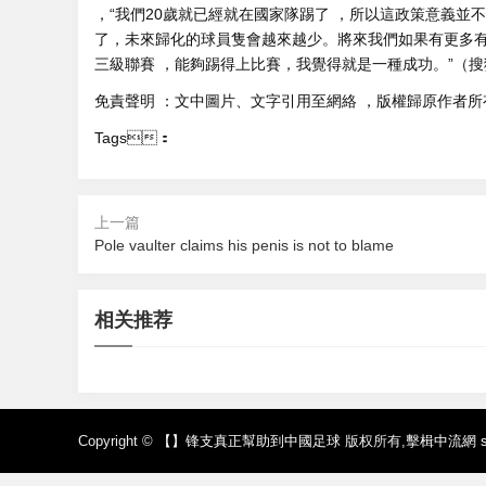
，“我們20歲就已經就在國家隊踢了 ，所以這政策意義並不大
了，未來歸化的球員隻會越來越少。將來我們如果有更
三級聯賽 ，能夠踢得上比賽，我覺得就是一種成功 。”
免責聲明  ：文中圖片、文字引用至網絡  ，版權歸原作者所有
Tags：
上一篇
Pole vaulter claims his penis is not to blame
2026-08-08 05:09
2026-08-08 0
2026-08-08 03:30
2026-08-08 0
Two states took big steps this week to
足協罰單:
相关推荐
青島隊主帥 ：明天的比賽是生存之戰 要
Snapchat is
get rid of the tampon tax
個月 多名
毫無保留爭取勝利
arity, repor
Copyright ©
【】锋支真正幫助到中國足球
版权所有,
擊楫中流網