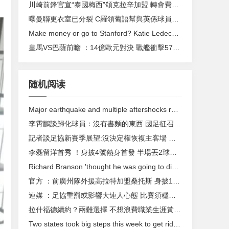
川崎前鋒官宣“泰國梅西”頌克拉辛加盟 轉會費約5億日元
曝曼聯更衣室已分裂 C羅領葡語幫與英係球員互撕
Make money or go to Stanford? Katie Ledecky is left with an unfair choice.
皇馬VS巴薩前瞻 ：14億歐元對決 戰艦衝擊57年神跡
随机阅读
Major earthquake and multiple aftershocks rock central Italy
李霄鵬談歸化球員：沒有書麵的東西 國足征召缺少底氣
記者談足協新賽季展望:沒決定權恢複主客場 各隊股改緩慢
李磊留洋首秀 ！身披4號熱身首發 半場丟2球被換下
Richard Branson 'thought he was going to die' in bike accident
官方 ：前廣州隊外援高拉特加盟桑托斯 身披10號戰袍
連媒 ：足協重罰或影響大連人心態 比賽須穩住陣腳
拉什福德續約 ？兩難選擇 不想浪費職業生涯黃金期
Two states took big steps this week to get rid of the tampon tax