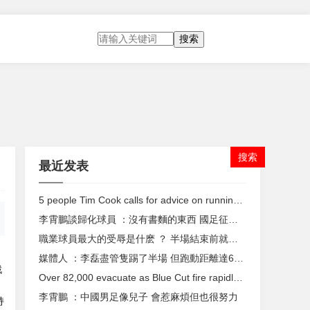
搜索
最近发表
5 people Tim Cook calls for advice on running the biggest company in the world
李霄鵬談歸化球員 ：沒有書麵的東西 國足征召缺少底氣
職業球員最大的受辱是什麽 ？ 半場結束前就被換下
媒體人 ：李磊盡管隻踢了半場 但跑動距離達6200米
戲
Over 82,000 evacuate as Blue Cut fire rapidly spreads in southern California
。
李霄鵬 ：中國男足像兒子 會惹麻煩但也很努力
持