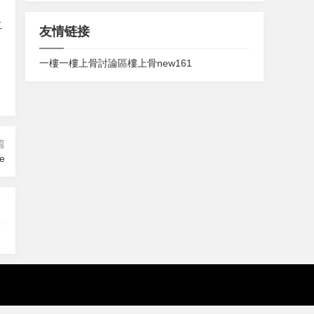
二
友情链接
一樓一
樓上骨討論區
樓上骨
new161
：
篇
ne