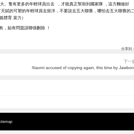
。隻有更多的年輕球員出去  ，才能真正幫助到國家隊 ，這方麵做好
多有天賦的可塑的年輕球員去留洋，不要說去五大聯賽 ，哪怕去五大聯賽的
（搜狐體育 裴力）
，如有問題請聯係刪除 ！
分享到
下一
Xiaomi accused of copying again, this time by Jawbo
4:21
2026-08-08 04:06
3:09
2026-08-08 02:50
大連人球員拳打裁判停賽12
曝巴坎布加盟馬賽已達協議 簽約兩年半
 about to explode in popul
馬裏國腳賽中倒地抽搐 隊友抱頭痛哭醫
官員圍堵辱罵
僅待官宣
t says
護緊急救命
sitemap