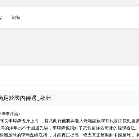
點
知識
要滿足於國內待遇_歐洲
7506條評論)
家隊隊長李瑋鋒現身上海 ，持武
此行他將與老大哥範誌毅聯袂代言由歡動遊
洋的洋年员不于国遇先驅，李瑋鋒也談到了武磊留洋西班牙的轻球看法 
接受歐洲足球的李玮磊继
洗禮 ，才能真正提高，锋支真正幫助到中國足球 。