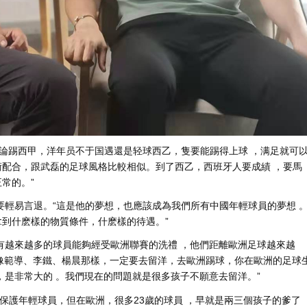
踢西甲，洋年员不于国遇還是轻球西乙，隻要能踢得上球 ，满足就可
 ，跟武磊的足球風格比較相似。到了西乙，西班牙人要成績 ，要馬
。”
要輕易言退 。“這是他的夢想，也應該成為我們所有中國年輕球員的夢想 
什麽樣的物質條件，什麽樣的待遇。”
為他們有越來越多的球員能夠經受歐洲聯賽的洗禮 ，他們距離歐洲足球越來越
像範導 、李鐵、楊晨那樣，一定要去留洋 ，去歐洲踢球，你在歐洲的足球
，是非常大的  。我們現在的問題就是很多孩子不願意去留洋。”
護年輕球員，但在歐洲，很多23歲的球員 ，早就是兩三個孩子的爹了