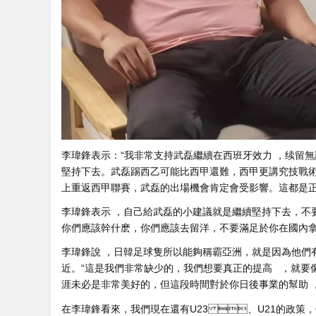
李瑋鋒表示：“我非常支持武磊繼續在西班牙效力 ，续留無論
堅持下去。武磊踢西乙可能比西甲還難，西甲更講究技戰術配合
上重返西甲聯賽，武磊的出場機會肯定會受影響 。這都是正常的
李瑋鋒表示 ，自己給武磊的小建議就是繼續堅持下去 ，不
你們應該幹什麽 ，你們應該去留洋，不要滿足於你在國內拿到
李瑋鋒說 ，日韓足球隻所以能夠稱霸亞洲，就是因
近 。“這是我們非常缺少的，我們想要真正的提高   ，就要
涯未必是非常美好的，但這段時間對於你日後事業的幫助 
在李瑋鋒看來，我們現在還有U23 、U21的政策，保