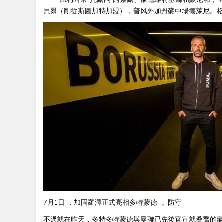
貝爾（剛從斯圖加特加盟），普风外加丹麥中場德萊尼。
7月1日 ，加固羅澤正式亮相多特蒙德  。防守
不過就在昨天，多特多特蒙德與曼聯已先後官宣就桑喬的蒙德轉