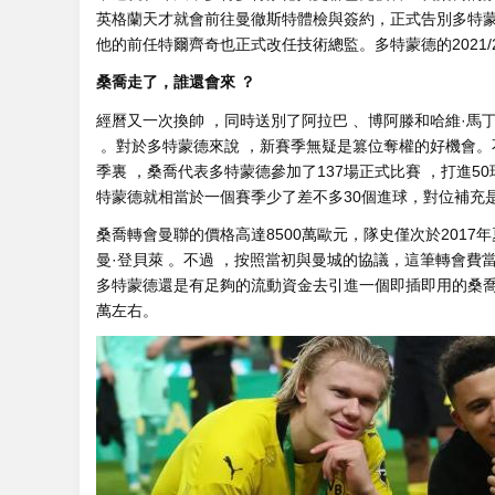
英格蘭天才就會前往曼徹斯特體檢與簽約，正式告別多特蒙德
他的前任特爾齊奇也正式改任技術總監。多特蒙德的2021/2
桑喬走了，誰還會來 ？
經曆又一次換帥  ，同時送別了阿拉巴 、博阿滕和哈維·馬
 。對於多特蒙德來說 ，新賽季無疑是篡位奪權的好機會 
季裏 ，桑喬代表多特蒙德參加了137場正式比賽 ，打進50球
特蒙德就相當於一個賽季少了差不多30個進球，對位補充是必需
桑喬轉會曼聯的價格高達8500萬歐元 ，隊史僅次於201
曼·登貝萊 。不過 ，按照當初與曼城的協議 ，這筆轉會
多特蒙德還是有足夠的流動資金去引進一個即插即用的桑喬接班人 
萬左右 。