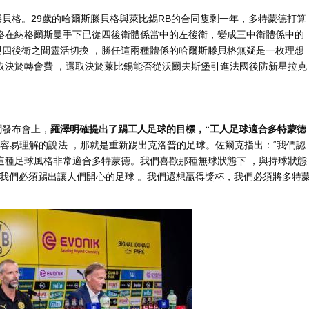
貝格。29歲的哈爾斯滕貝格與萊比錫RB的合同隻剩一年，多特蒙德打算
哈爾斯滕貝格在納格爾斯曼手下已從四後衛體係當中的左後衛，變成三中衛體係中的
在三中衛與四後衛之間靈活切換 ，勝任這兩種體係的哈爾斯滕貝格無疑是一枚理想
，除了取決於轉會費 ，還取決於萊比錫能否從沃爾夫斯堡引進法國後防新星拉克
布會上，
羅澤明確提出了踢工人足球的目標，“工人足球適合多特蒙德
容易理解的說法 ，那就是重新踢出克洛普的足球。佐爾克指出：“我們認
，這種足球風格非常適合多特蒙德。我們喜歡那種無球狀態下 ，與持球狀態
：“我們必須踢出讓人們開心的足球 。我們還想贏得獎杯，我們必須將多特