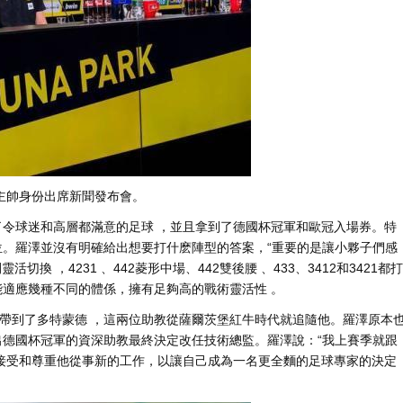
份出席新聞發布會 。
球迷和高層都滿意的足球 ，並且拿到了德國杯冠軍和歐冠入場券。特
站位。羅澤並沒有明確給出想要打什麽陣型的答案，“重要的是讓小夥子們感
，4231 、442菱形中場、442雙後腰 、433、3412和3421都打
能適應幾種不同的體係 ，擁有足夠高的戰術靈活性 。
了多特蒙德  ，這兩位助教從薩爾茨堡紅牛時代就追隨他 。羅澤原本
國杯冠軍的資深助教最終決定改任技術總監。羅澤說：“我上賽季就跟
接受和尊重他從事新的工作，以讓自己成為一名更全麵的足球專家的決定