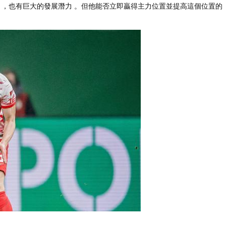
米） ，也有巨大的發展潛力 。但他能否立即贏得主力位置並提高這個位置的