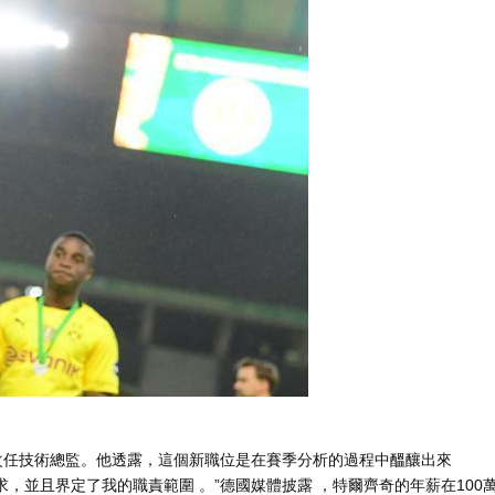
改任技術總監。他透露 ，這個新職位是在賽季分析的過程中醞釀出來
求 ，並且界定了我的職責範圍 。”德國媒體披露 ，特爾齊奇的年薪在100