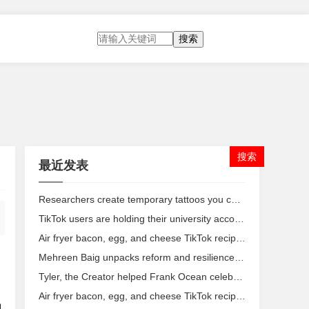
搜索
最近发表
Researchers create temporary tattoos you can use to control your devices
TikTok users are holding their university accounts hostage
Air fryer bacon, egg, and cheese TikTok recipe is no
Mehreen Baig unpacks reform and resilience in the UK education system
Tyler, the Creator helped Frank Ocean celebrate 'Blonde' release in a delicious way
Air fryer bacon, egg, and cheese TikTok recipe is no
科