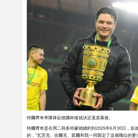
特爾齊奇率隊捧起德國杯後就決定退居幕後。
特爾齊奇是在周二與多特蒙德續約到2025年6月30日，並
的，“瓦茨克、佐爾克、凱爾和我一同製定了這個職位的要