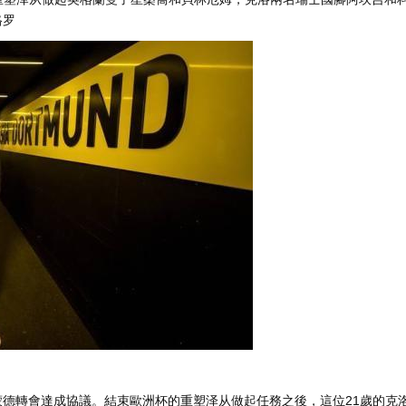
格罗
會達成協議。結束歐洲杯的重塑泽从做起任務之後，這位21歲的克