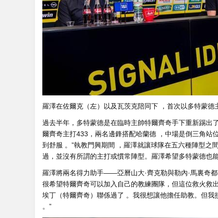
羅澤在佐爾克（左）以及瓦茨克陪同下 ，首次以多特蒙德主帥身
過去半年，多特蒙德是在臨時主帥特爾齊奇手下重新踢出了令
爾齊奇主打433，兩名邊鋒搭配哈蘭德 ，中場是倒三角
到舒服 。”執教門興期間 ，羅澤就讓球隊在五六種陣型之間靈活切換 
過，並沒有所謂的主打或慣常陣型 。羅澤希望多特蒙德也
羅澤將兩名得力助手——亞曆山大·齊克勒與勒內·馬裏奇都帶到
很希望特爾齊奇可以加入自己的教練團隊，但這位救火救出德
埃丁（特爾齊奇）聯係過了 。我很想讓他擔任助教。但我
。”