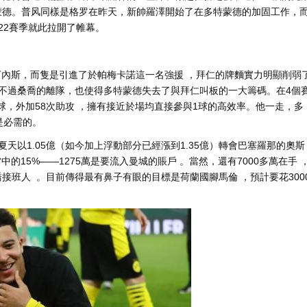
。普风同樣是格罗在昨天，新帥羅澤開始了在多特蒙德的加固工作，
2賽季就此拉開了帷幕。
丁內斯 ，而隻是引進了於帕梅卡諾這一名強援 ，拜仁的
牌麵實力明顯削弱
 。不過桑喬的離隊，也使得多特蒙德失去了與拜仁叫板的一大籌碼。在4個
，外加58次助攻 ，擁有接近於場均直接參與1球的高效率。他一走，多
的 。
7年夏天以1.05億（如今加上浮動部分已經漲到1.35億）轉會巴塞羅那的奧斯
費當中的15%——1275萬是要流入曼城的賬戶 。當然，還有7000多萬在手 
 。目前傳得最有鼻子有眼的目標是荷蘭國腳馬倫 ，預計要花300