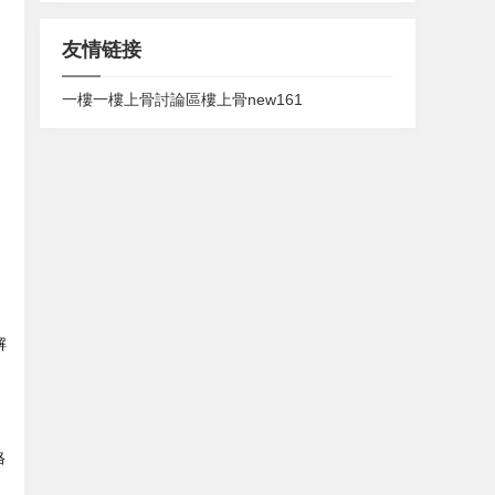
友情链接
一樓一
樓上骨討論區
樓上骨
new161
解
格