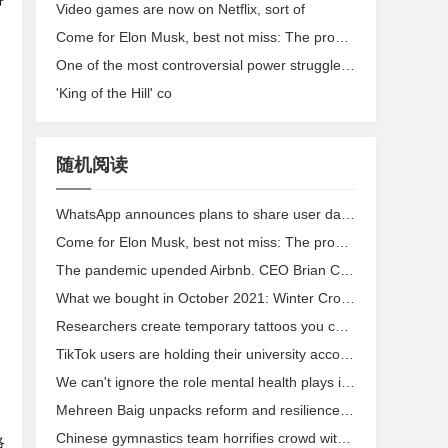
Video games are now on Netflix, sort of
Come for Elon Musk, best not miss: The problem with 'Muskism'
One of the most controversial power struggles in media comes to a close
'King of the Hill' co
随机阅读
WhatsApp announces plans to share user data with Facebook
Come for Elon Musk, best not miss: The problem with 'Muskism'
The pandemic upended Airbnb. CEO Brian Chesky says it was for the better.
What we bought in October 2021: Winter Crocs, dry shampoo for dogs, and more
Researchers create temporary tattoos you can use to control your devices
TikTok users are holding their university accounts hostage
We can't ignore the role mental health plays in conspiracy theory beliefs
Mehreen Baig unpacks reform and resilience in the UK education system
Chinese gymnastics team horrifies crowd with human jump rope
洛