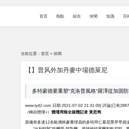
首页
熱點
綜合
休閑
知識
百
当前位置：
首页
>
休閑
【】普风外加丹麥中場德萊尼
多特蒙德要重塑“克洛普風格”羅澤從加固防
www.ty42.com 日期:2021-07-02 21:31:00| 評論(已有28
（轉自體壇+）
體壇周報全媒體記者 黃思雋
當擁有多達12名歐洲杯參賽球員的多特拜仁慕尼黑早早就淪為這
——“比利時幫”托爾岡·阿紮爾、蒙德維特塞爾和默尼耶