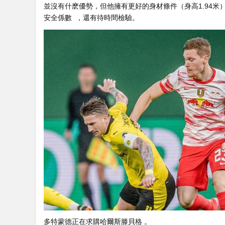
並沒有什麽優勢 ，但他擁有更好的身材條件（身高1.94
安全係數  ，還有待時間檢驗。
多特蒙德正在求購哈爾斯滕貝格 。