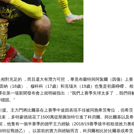
前場人手還是相對充足的 ，而且還大有潛力可挖  ，畢竟布蘭特與阿紮爾（因傷）上賽
·雷納（18歲） 、穆科科（17歲）和克瑙夫（19歲）也隻是初露崢嶸 。相
澤在第一場新聞發布會上就明確指出 ：“我們上賽季失球太多了 ，我們得
 。”
引援。主力門將比爾基在上賽季中途因表現不佳被同胞希茨奪位 ，但希茨
束 ，多特蒙德就花了1500萬從斯圖加特引進了科貝爾。與比爾基以及希
德之前，他隻有一個半賽季的德甲主力經驗（2018/19賽季後半程租借效力奧
斯圖加特征戰德乙） 。以當前的實力與經驗而言，科貝爾相比於比爾基或希茨