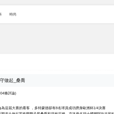
科
時尚
守做起_桑喬
8704條評論)
屆大賽的看客 ，多特蒙德卻有8名球員成功躋身歐洲杯1/4決賽
，重塑泽从做起
英格蘭雙子星桑喬和貝林厄姆，克洛兩名瑞士國腳阿坎吉和