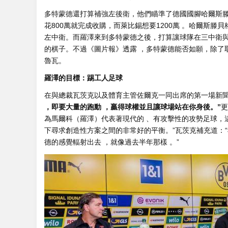
多特蒙德還打算補強左後衛 ，他們瞄準了德國國腳哈爾斯滕
花800萬就完成收購，而萊比錫想要1200萬 。
左中衛。而羅澤來到多特蒙德之後，打算讓球隊
的棋子。不過《圖片報》透露 ，多特蒙德能否如願
魯瓦。
羅澤的目標：踢工人足球
在與總裁瓦茨克以及體育主管佐爾克一同出席的第一場新聞發
，即要大量的跑動 ，贏得球權並且讓球場站在你身後。”
更
為馬爾科（羅澤）代表著現代的 、有攻擊性的攻勢足球
下尋求創造性方案之間的非常好的平衡。”瓦茨克補充道
德的感覺輻射出去 ，就像過去半年那樣 。”