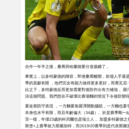
合作一年半之後，桑喬與哈蘭德要分道揚鑣了 。
事實上，以多特蒙德的陣容，即便桑喬離開，
季的貢獻有限 ，他們完全有能力做得更多更好 ，而喬瓦尼
比之下，多特蒙德反而更加需要對後防作出有力補強 。羅
決這個問題。我們想在不破壞比賽場麵的情況下令後防變得穩固
要改善防守表現 ，一方麵要靠羅澤開動腦筋，一方麵也要
本身也水平有限，而且年齡偏大（34歲） 。於是賽季剛一結
茨一樣，年僅23歲的科貝爾也是瑞士人 。加盟多特蒙
斯堡+上賽季效力斯圖加特，而2019/20賽季則是代表