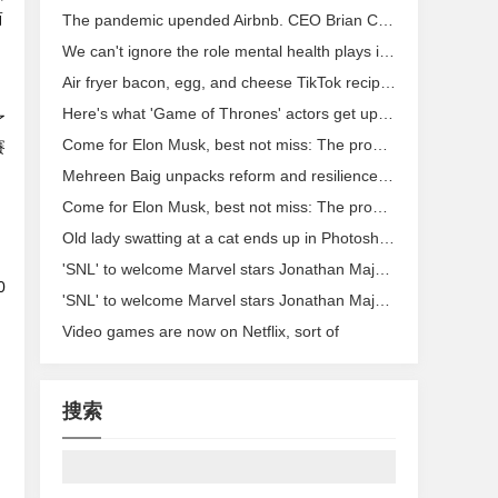
而
The pandemic upended Airbnb. CEO Brian Chesky says it was for the better.
We can't ignore the role mental health plays in conspiracy theory beliefs
Air fryer bacon, egg, and cheese TikTok recipe is no
Here's what 'Game of Thrones' actors get up to between takes
了
Come for Elon Musk, best not miss: The problem with 'Muskism'
賽
Mehreen Baig unpacks reform and resilience in the UK education system
Come for Elon Musk, best not miss: The problem with 'Muskism'
Old lady swatting at a cat ends up in Photoshop battle
，
'SNL' to welcome Marvel stars Jonathan Majors and Simu Liu
0
'SNL' to welcome Marvel stars Jonathan Majors and Simu Liu
Video games are now on Netflix, sort of
搜索