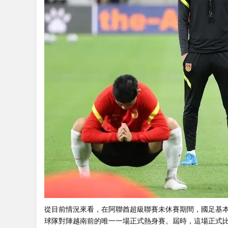
從目前情況來看，在阿聯酋超級聯賽未休賽期間，國
球隊對陣越南前的唯一一場正式熱身賽。屆時，這