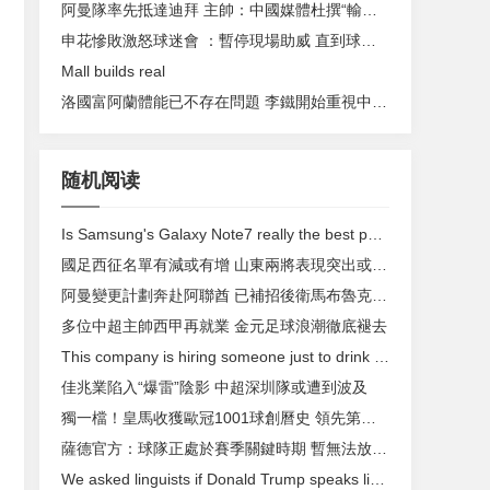
阿曼隊率先抵達迪拜 主帥：中國媒體杜撰“輸球便下課”
申花慘敗激怒球迷會 ：暫停現場助威 直到球隊重大改變為止
Mall builds real
洛國富阿蘭體能已不存在問題 李鐵開始重視中場防守
随机阅读
Is Samsung's Galaxy Note7 really the best phone?
國足西征名單有減或有增 山東兩將表現突出或重返球隊
阿曼變更計劃奔赴阿聯酋 已補招後衛馬布魯克入隊
多位中超主帥西甲再就業 金元足球浪潮徹底褪去
This company is hiring someone just to drink all day
佳兆業陷入“爆雷”陰影 中超深圳隊或遭到波及
獨一檔 ！皇馬收獲歐冠1001球創曆史 領先第二233球
薩德官方 ：球隊正處於賽季關鍵時期 暫無法放走哈維
We asked linguists if Donald Trump speaks like that on purpose