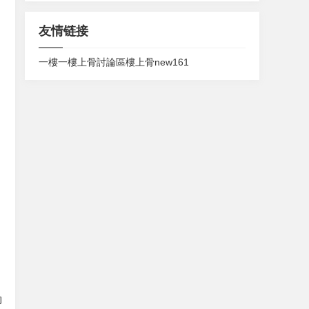
友情链接
一樓一
樓上骨討論區
樓上骨
new161
的