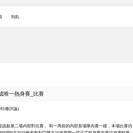
識
熱點
成唯一熱身賽_比賽
3281條評論)
迎战叙第二場內部對抗賽 。和一周前的内部
首場隊內賽一樣，本場比賽仍
於當地時間9月30日晚和敘利亞隊在沙迦展開一場正式熱身賽的赛日身赛較量