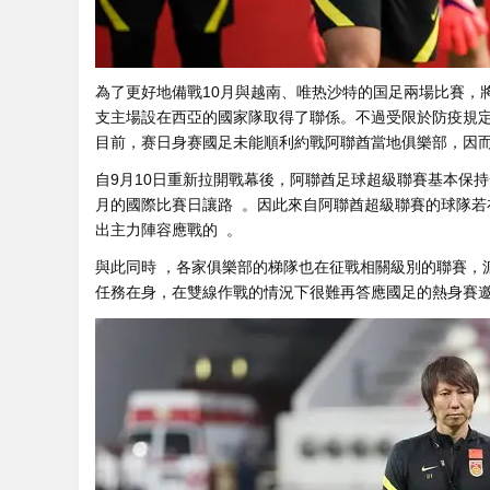
為了更好地備戰10月與越南、唯热
沙特的国足兩場比賽
支主場設在西亞的國家隊取得了聯係。不過受限於防疫規定
目前，赛日身赛國足未能順利約戰阿聯酋當地俱樂部  ，
自9月10日重新拉開戰幕後，阿聯酋足球超級聯賽基本保持
月的國際比賽日讓路 。因此來自阿聯酋超級聯賽的球隊若在
出主力陣容應戰的  。
與此同時 ，各家俱樂部的梯隊也在征戰相關級別的聯賽
任務在身 ，在雙線作戰的情況下很難再答應國足的熱身賽邀約