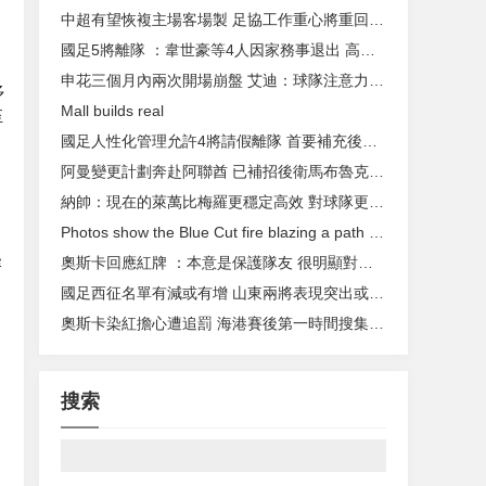
中超有望恢複主場客場製 足協工作重心將重回聯賽
國足5將離隊 ：韋世豪等4人因家務事退出 高準翼傷退
申花三個月內兩次開場崩盤 艾迪：球隊注意力不集中
多
Mall builds real
至
國足人性化管理允許4將請假離隊 首要補充後防球員
阿曼變更計劃奔赴阿聯酋 已補招後衛馬布魯克入隊
納帥：現在的萊萬比梅羅更穩定高效 對球隊更重要
Photos show the Blue Cut fire blazing a path of destruction in California
奧斯卡回應紅牌 ：本意是保護隊友 很明顯對方想搞事情
賽
國足西征名單有減或有增 山東兩將表現突出或重返球隊
奧斯卡染紅擔心遭追罰 海港賽後第一時間搜集材料申訴
搜索