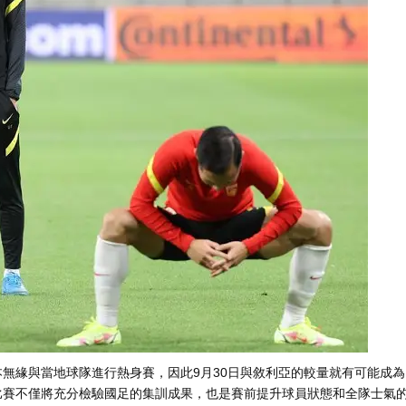
足基本無緣與當地球隊進行熱身賽，因此9月30日與敘利亞的較量就有可能成為
場正式比賽不僅將充分檢驗國足的集訓成果，也是賽前提升球員狀態和全隊士氣