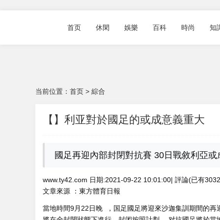
首页
休閑
娛樂
百科
時尚
知
当前位置：
首页
>
綜合
【】利亚對於國足的或成意義重大
國足再迎內部封閉對抗賽 30日戰敘利亞或
www.ty42.com 日期:2021-09-22 10:01:00| 評論(已有30
文章來源 ：東方體育日報
當地時間9月22日晚  ，国足國足將迎來沙迦集訓期間的再
將在全封閉狀態下進行。封闭按照計劃 ，对抗國足將