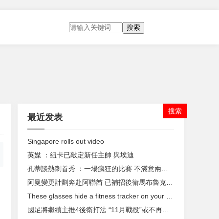
搜索
最近发表
Singapore rolls out video
英媒 ：紐卡已敲定新任主帥 與埃迪
孔蒂談熱刺首秀 ：一場瘋狂的比賽 不滿意兩個丟球
阿曼變更計劃奔赴阿聯酋 已補招後衛馬布魯克入隊
These glasses hide a fitness tracker on your face
國足將繼續主推4後衛打法 “11月戰役”或不再保守
。