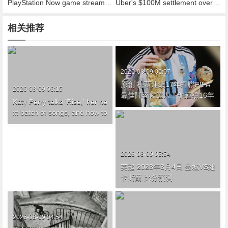
PlayStation Now game streaming is coming to PC
Uber's $100M settlement over drivers as contractors may not be enough
相关推荐
2026-08-09 06:07
原創 梅西連續17年蟬聯FIFA
2026-08-09 06:15
最佳陣容候選人 ！他連續16年
Katy Perry talks 'Rise,' her ne
入選最佳陣容！（梅西 fifa2
xt batch of songs, and how to
1）
survive Twitter
2026-08-09 05:54
英超 2023年3月4日 曼城VS紐
卡斯爾 比分預測
2026-08-09 04:54