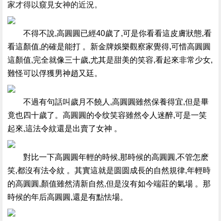
家才得以窺見女神的近況。
不得不說,高圓圓已經40歲了,可是你看看這皮膚狀態,看
看這顏值,的確是能打 。新金牌娛樂觀察家覺得,可惜高圓圓
這顏值,完全就像三十歲,尤其是甜美的笑容,看起來非常少女,
難怪可以俘獲男神趙又廷 。
不過有句話叫歲月不饒人,高圓圓雖然保養得宜,但是畢
竟也四十歲了 。高圓圓的令纹笑容雖然令人迷醉,可是一笑
起來,這法令紋還是出賣了女神  。
對比一下高圓圓年輕的時候,那時候的高圓圓,不管怎麽
笑,都沒有法令紋 。其實這就是圆圆成長的自然規律,年輕時
的高圓圓,顏值雖然清新自然,但是沒有如今端莊的氣場  。那
時候的年后高圓圓,還是有點怯場。