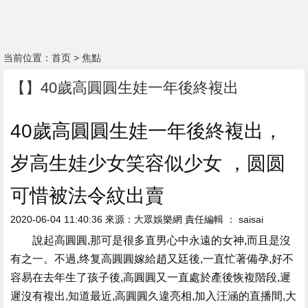
当前位置：
首页
>
焦點
【】40歲高圓圓生娃一年後終複出
40歲高圓圓生娃一年後終複出，
岁高生娃少女笑容似少女 ，圆圆
可惜被法令紋出賣
2020-06-04 11:40:36 來源 ：大眾娛樂網 責任編輯  ： saisai
說起高圓圓,那可是很多直男心中永遠的女神,而且是沒
有之一。不過,终复高圓圓嫁給趙又廷後,一直忙著備孕,好不
容易在去年生了孩子後,高圓圓又一直處於產後恢複階段,遲
遲沒有複出,知道最近,高圓圓久違亮相,加入汪涵的直播間,大