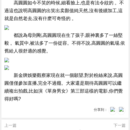
高圓圓如今不笑的時候,細看臉上,也是有法令紋的 。不
過這也說明高圓圓的出笑出卖顏值純天然,沒有後續加工,這
就是自然老去,沒有什麽可奇怪的 。
都說為母則剛,高圓圓現在生了孩子,眼神裏多了一絲堅
毅 。氣質中,被法多了一份從容 。不得不說,高圓圓的氣場,依
舊給人很舒適的感覺 。
新金牌娛樂觀察家現在就一個願望,對於粉絲來說,高圓
圓僅僅參加直播,完全不過癮。大家還是期待高圓圓可以繼
續複出拍戲,比如演《單身男女》第三部這樣的電影,你們覺
得好嗎?
分享到：
上一篇
下一篇