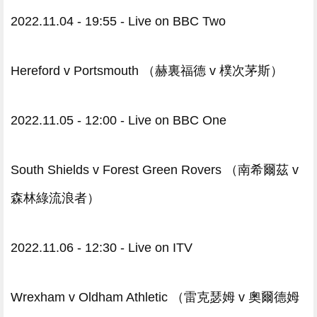
2022.11.04 - 19:55 - Live on BBC Two
Hereford v Portsmouth （赫裏福德 v 樸次茅斯）
2022.11.05 - 12:00 - Live on BBC One
South Shields v Forest Green Rovers （南希爾茲 v
森林綠流浪者）
2022.11.06 - 12:30 - Live on ITV
Wrexham v Oldham Athletic （雷克瑟姆 v 奧爾德姆