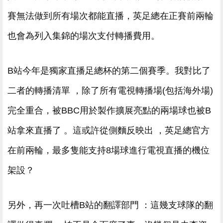
賽無法做到所有場次都能直播，英足總在正賽前兩輪
也會為列入集錦的
場次支付轉播費用。
B站今年是獨家直播足總杯的第二個賽季 。我對比了
二者的轉播清單 ，除了所有電視轉播場(包括海外場)
完全重合，被BBC用於製作擴展亮點的兩場球也被B
站拿來直播了 。這或許從側麵反映出 ，英足總官方
在前兩輪，最多隻能支持8場球進行電視直播的機位
架設 ？
另外 ，再一次吐槽B站的翻譯部門  ：這幾支球隊的翻