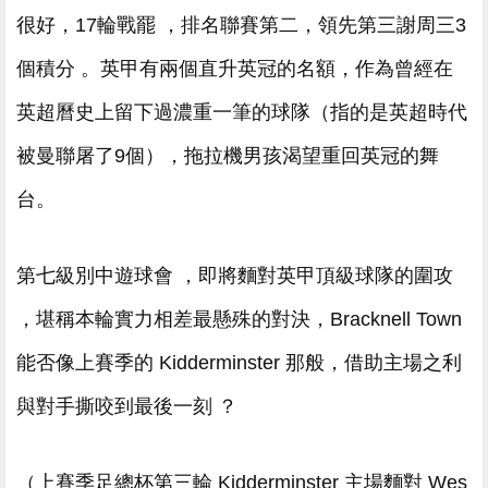
很好，17輪戰罷 ，排名聯賽第二 ，領先第三謝周三3
個積分 。英甲有兩個直升英冠的名額，作為曾經在
英超曆史上留下過濃重一筆的球隊（指的是英超時代
被曼聯屠了9個），拖拉機男孩渴望重回英冠的舞
台 。
第七級別中遊球會 ，即將麵對英甲頂級球隊的圍攻
，堪稱本輪實力相差最懸殊的對決，Bracknell Town
能否像上賽季的 Kidderminster 那般，借助主場之利
與對手撕咬到最後一刻  ？
（上賽季足總杯第三輪 Kidderminster 主場麵對 Wes