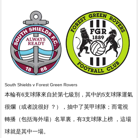
South Shields v Forest Green Rovers
本輪有6支球隊來自於第七級別，其中的5支球隊運氣
很爛（或者說很好 ？），抽中了英甲球隊；而電視
轉播（包括海外場）名單裏 ，有3支球隊上榜 ，這場
球就是其中一場。