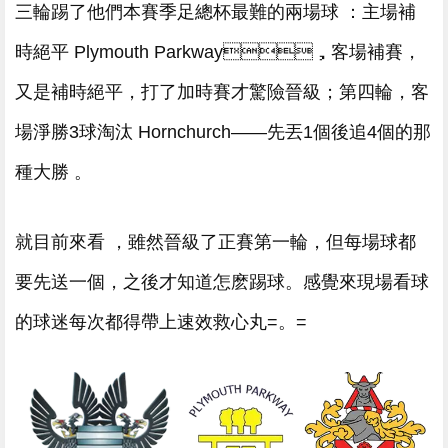
三輪踢了他們本賽季足總杯最難的兩場球 ：主場補
時絕平 Plymouth Parkway，客場補賽，
又是補時絕平 ，打了加時賽才驚險晉級；第四輪，客
場淨勝3球淘汰 Hornchurch——先丟1個後追4個的那
種大勝  。
就目前來看 ，雖然晉級了正賽第一輪 ，但每場球都
要先送一個，之後才知道怎麽踢球。感覺來現場看球
的球迷每次都得帶上速效救心丸=。=