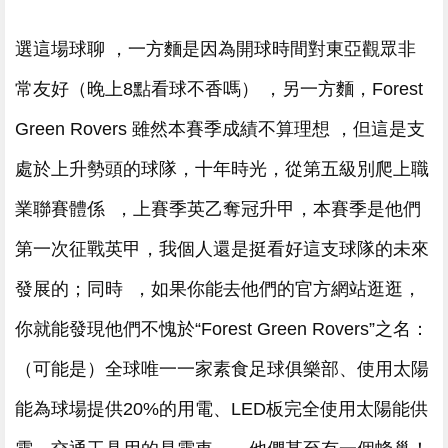
選這場球聊 ，一方麵是因為開球時間對東亞觀眾非
常友好（晚上8點看球不香嗎） ，另一方麵，Forest
Green Rovers 雖然本賽季成績不算理想 ，但這是支
處於上升勢頭的球隊 ，十年時光，從第五級別爬上職
業聯賽體係  ，上賽季英乙奪冠升甲，本賽季是他們
第一次征戰英甲，我個人還是挺看好這支球隊的未來
發展的；同時  ，如果你能去他們的官方網站逛逛，
你就能發現他們不愧於“Forest Green Rovers”之名 ：
（可能是）全球唯一一家素食足球俱樂部 、使用太陽
能為球場提供20%的用電 、LED板完全使用太陽能供