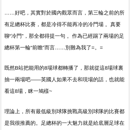
……好吧 ，其實對於國內觀眾而言 ，第三輪之前的所
有足總杯比賽，都是冷得不能再冷的冷門場 。真要
聊“冷門”，那全都得提一句 。作為已經踢了兩場的足
總杯第一輪“前瞻”而言……別難為我了= 。=
既然B站把能用的8場球都轉播了，那就從這8場球裏
抽一兩場吧——英國人如果不去和現場的話，也就能
看這8場，眯一鳩樣~
理論上，所有最低級別球隊挑戰高級別球隊的比賽都
是我很推薦的。足總杯的一大魅力就是給底層足球在