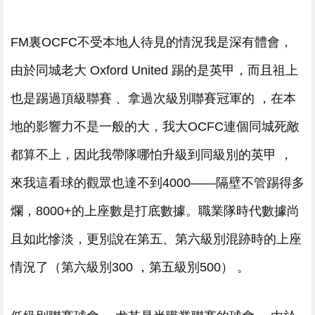
FM裏OCFC不受本地人待見的情況我是深有體會 ，
由於同城老大 Oxford United 踢的是英甲 ，而且祖上
也是踢過頂級聯賽  、拿過次級別聯賽冠軍的 ，在本
地的影響力不是一般的大，我大OCFC連個同城死敵
都算不上，因此我帶隊哪怕升級到同級別的英甲  ，
來我這看球的觀眾也達不到4000——隔壁不管踢得多
爛，8000+的上座數是打底數據。職業隊時代數據尚
且如此慘淡，更別說在第五、第六級別混跡時的上座
情況了（第六級別300  ，第五級別500） 。