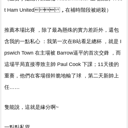
t Ham United ，在補時階段被絕殺）
推薦本場比賽 ，除了最為懸殊的實力差距外，還包
含我的一點私心 ：我第一次在B站看足總杯 ，就是 I
pswich Town 在主場被 Barrow逼平的首次交鋒 ，而
這場平局直接導致主帥 Paul Cook 下課；11天後的
重賽，他們在客場很幹脆地輸了球 ，第二天新帥上
任……
隻能說，這就是緣分啊~
一點點私貨。