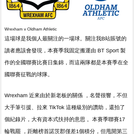
Wrexham v Oldham Athletic
這場球是我個人最關注的一場球。關注我B站賬號的
讀者應該會發現 ，本賽季我固定搬運由 BT Sport 製
作的全國聯賽比賽日集錦，而這兩隊都是本賽季在全
國聯賽征戰的球隊。
Wrexham 近來由於新老板的關係 ，名聲很響 ，不但
大手筆引援、拉來 TikTok 這種級別的讚助，還拍了
個紀錄片，大有資本式扶持的意思 。本賽季聯賽17
輪戰罷  ，距離榜首諾茨郡僅差1個積分，但甩開第三