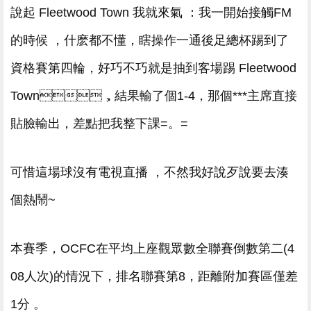
說起 Fleetwood Town 我就來氣 ：我一開始接觸FM
的時候 ，什麽都不懂，瞎操作一通後足總杯踢到了
資格賽第四輪，好巧不巧就是抽到客場踢 Fleetwood
Town，結果輸了個1-4，那個***主席直接
貼臉輸出，差點把我整下課= 。=
可惜這場球沒有電視直播 ，不然我好說歹說要去湊
個熱鬧~
本賽季，OCFC在平均上座觀眾數全聯賽倒數第二(4
08人次)的情況下 ，排名聯賽第8，距離附加賽區僅差
1分 。