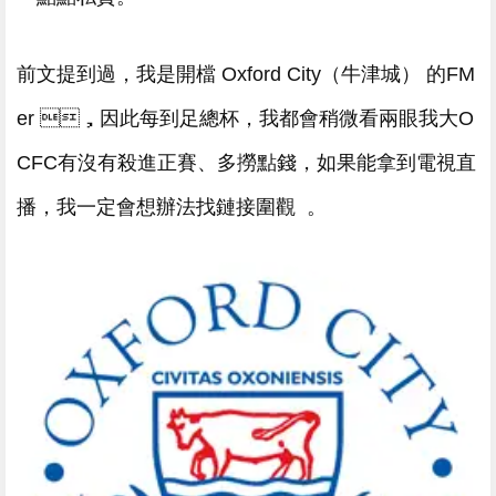
前文提到過，我是開檔 Oxford City（牛津城） 的FM
er ，因此每到足總杯，我都會稍微看兩眼我大O
CFC有沒有殺進正賽 、多撈點錢，如果能拿到電視直
播，我一定會想辦法找鏈接圍觀 。