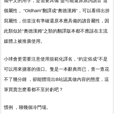
成中文的用字，是需要具備“盡可能還原原詞讀音”這
個屬性 。“Oldham”翻譯成“奧德漢姆”，可以看得出拚
寫屬性 ，但並沒有準確還原本應具備的讀音屬性，因
此類似於“奧德漢姆”之類的翻譯版本都不應該在主流
媒體上被推廣使用。
小球會更需要注意使用規範化譯名，“約定俗成”不是
可以用來搪塞的借口。隻是一本辭典而已，查一查花
不了幾分鍾 ，卻能體現出B站認真做內容的態度，這
筆買賣怎麽看都不至於虧吧？
慣例 ，聊幾個冷門場。