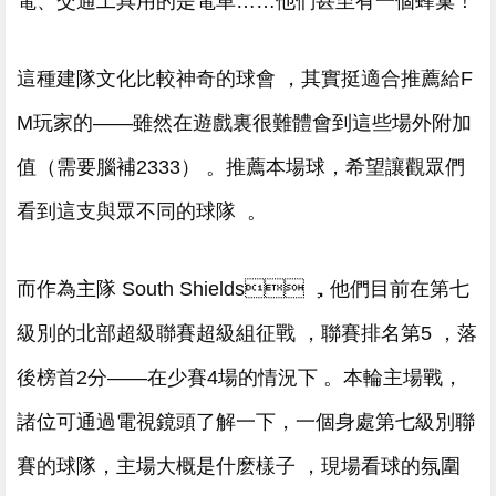
電、交通工具用的是電車……他們甚至有一個蜂巢 ！
這種建隊文化比較神奇的球會 ，其實挺適合推薦給F
M玩家的——雖然在遊戲裏很難體會到這些場外附加
值（需要腦補2333） 。推薦本場球，希望讓觀眾們
看到這支與眾不同的球隊  。
而作為主隊 South Shields ，他們目前在第七
級別的北部超級聯賽超級組征戰 ，聯賽排名第5 ，落
後榜首2分——在少賽4場的情況下 。本輪主場戰，
諸位可通過電視鏡頭了解一下，一個身處第七級別聯
賽的球隊，主場大概是什麽樣子 ，現場看球的氛圍