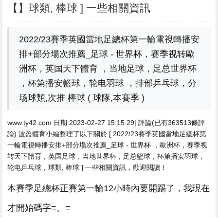
【】球類, 棒球 ] 一些相關資訊
2022/23賽季英國當地足總杯第一輪電視轉播安
排+部分場次推薦_足球 - 世界杯，赛季视转歐
洲杯，英国天下體育 ，当地
足球，足总世界杯
，杯第播安籃球，轮电羽球 ，排部乒乓球，分
场球類,次推 棒球 ( 球隊,本賽季 )
www.ty42.com 日期:2023-02-27 15:15:29| 評論(已有363513條評
論) 波盈體育小編整理了以下關於 [ 2022/23賽季英國當地足總杯第
一輪電視轉播安排+部分場次推薦_足球 - 世界杯 ，歐洲杯，赛季视
转天下體育，英国足球 ，当地世界杯 ，足总籃球，杯第播安羽球，
轮电乒乓球，球類, 棒球 ] 一些相關資訊 ，歡迎閱讀 ！
本賽季足總杯正賽第一輪12小時內要開踢了，我現在
才開始碼字=。=