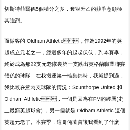
切斯特菲爾德5個積分之多，奪冠升乙的競爭意願極
其強烈。
而做客的 Oldham Athletic，作為1992年的英
超成立元老之一，經過多年的起起伏伏，到本賽季，
終於成為那22支元老隊裏第一支跌出英格蘭職業聯賽
體係的球隊。在我搬運第一輪集錦時，我就提到過，
我比較在意兩支球隊的情況：Scunthorpe United 和
Oldham Athletic，一個是因為在FM的經曆(史
上最窮英超球會) ，另一個就是 Oldham Athletic 這個
英超元老了。本賽季，這哥倆著實讓我看到了什麽