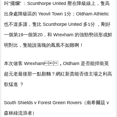
叫“擺爛” ：Scunthorpe United 壓在降級線上，隻高
出身處降級區的 Yeovil Town 1分；Oldham Athletic
也不遑多讓，隻比 Scunthorpe United 多1分 ，剛好
一個第19一個第20，和 Wrexham 的強勁勢頭形成鮮
明對比，隻能說落魄的鳳凰不如雞啊 ！
本次做客 Wrexham，Oldham 是否能捍衛英
超元老最後那一點顏麵？網紅新貴能否借主場之利高
歌猛進 ？
South Shields v Forest Green Rovers（南希爾茲 v
森林綠流浪者）