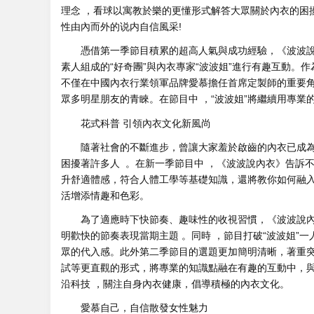
理念 ，看球以寓教於樂的更懂形式解答大眾關於內衣的困擾 
性由內而外的说内自信風采!
憑借第一季節目積累的超高人氣與成功經驗，《波波說內衣》
素人組成的“好奇團”與內衣專家“波波姐”進行有趣互動。
不僅在中國內衣行業領軍品牌愛慕擔任首席定製師的重要角色
眾多明星朋友的青睞 。在節目中 ，“波波姐”將繼續用
花式科普 引領內衣文化新風尚
隨著社會的不斷進步，曾讓大家羞於啟齒的內衣已成為
困擾著許多人  。在新一季節目中 ，《波波說內衣》告訴不僅告
升舒適體感，符合人體工學等基礎知識  ，還將教你如何融入
活增添情趣和色彩。
為了適應時下快節奏、趣味性的收視習慣，《波波說
明歡快的節奏表現當期主題 。同時 ，節目打破“波波姐”一人
眾的代入感。此外第二季節目的選題更加簡明清晰，著重突出
試等更直觀的形式，將專業的知識點融在有趣的互動中
沿科技 ，關注自身內衣健康 ，倡導積極的內衣文化 。
愛慕自己，自信散發女性魅力