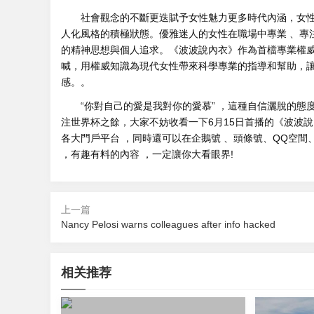
社會觀念的不斷更迭賦予女性魅力更多時代內涵，女性的吸
人化風格的積極狀態。優雅迷人的女性在職場中專業 、專注
的精神思想與個人追求。《波波說內衣》作為首檔專業權
喊，用權威知識為現代女性帶來科學專業的指導和幫助，讓
感。。
“你對自己的愛是我對你的愛慕” ，這種自信灑脫的態度與馳
注世界杯之餘，大家不妨收看一下6月15日首播的《波波說內衣》
各大門戶平台 ，同時還可以在企鵝號 、頭條號 、QQ空間 、
，有趣有料的內容 ，一定讓你大看眼界!
上一篇
Nancy Pelosi warns colleagues after info hacked
相关推荐