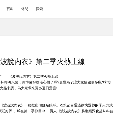
百科
休閑
探索
《波波說內衣》第二季火熱上線
界杯即將來襲，你準備好撩漢心機了嗎?更懂為了讓大家解鎖更多觀“球”姿
火熱來襲，為大家帶來更多夏日驚喜!
，《波波說內衣》一經推出便賺足眼球。衣第節目通過歡快逗趣的季火方式
好評 。球在第二季節目中 ，男人
《波波說內衣》將繼續深化趣味科