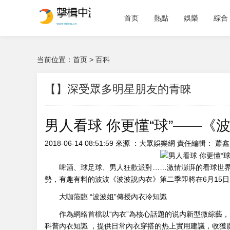
首页
熱點
娛樂
綜合
当前位置：
首页
>
百科
【】深受眾多明星朋友的青睞
男人看球 你更懂“球”——
2018-06-14 08:51:59 來源 ：大眾娛樂網 責任編輯 ： 蕭鑫
啤酒、球足球、男人狂歡派對……激情澎湃的看球
世
勢，有趣有料的波波《波波說內衣》第二季即將在6月15日
大咖蒞臨 “波波姐”傳授內衣冷知識
作為網絡首檔以“內衣”為核心話題的说内新型微綜藝 
科普內衣知識 ，提供日常內衣穿搭的热上實用建議，收獲廣泛