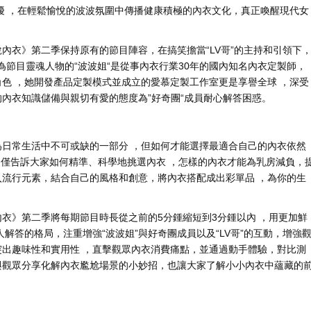
，在輕鬆愉悅的波波氛圍中傳播健康積極的內衣文化，真正喚醒現代女
第二季保持原有的節目陣容 ，在搞笑擔當“LV哥”的主持和引領下
作為節目靈魂人物的“波波姐“是從事內衣行業30年的國內知名內衣定製師 ，
 ，她開發產品定製模式並成立的愛慕定製工作室更是享譽全球 ，深受
專業的內衣知識儲備與親切有愛的態度為”好奇團“成員耐心解答困惑。
日常生活中不可或缺的一部分  ，但如何才能選擇最適合自己的內衣依然
訴大家如何精準、科學地挑選內衣 ，怎樣的內衣才能為乳房減負，
流行元素，結合自己的風格和創意，將內衣搭配成出彩單品  ，為你的生
內衣》第二季將每期節目時長從之前的5分鍾縮短到3分鍾以內 ，用更加鮮
解答的格局，注重增強“波波姐”與好奇團成員以及“LV哥”的互動，增強
趣味性和實用性 ，直擊觀眾內衣消費痛點 ，並通過動手體驗 ，對比測
，與觀眾分享化解內衣尷尬場景的小妙招，也讓大家了解小小內衣中蘊藏的