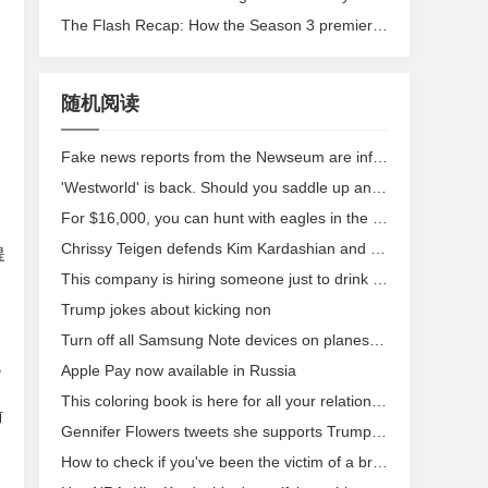
The Flash Recap: How the Season 3 premiere changes everything
，
随机阅读
Fake news reports from the Newseum are infinitely better than actual news
'Westworld' is back. Should you saddle up and join the posse?
For $16,000, you can hunt with eagles in the wilds of Mongolia
Chrissy Teigen defends Kim Kardashian and explains the weirdness of fame
提
This company is hiring someone just to drink all day
Trump jokes about kicking non
Turn off all Samsung Note devices on planes, aviation authority warns
觀
Apple Pay now available in Russia
This coloring book is here for all your relationship goals
前
Gennifer Flowers tweets she supports Trump, will accept invitation to debate
How to check if you've been the victim of a breach like the Yahoo hack