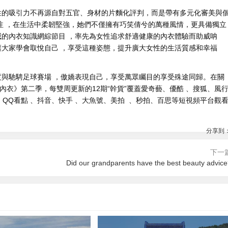
引力不再源自對五官、身材的片麵化評判，而是帶有多元化審美與
 ，在生活中柔韌堅強，她們不僅擁有巧笑倩兮的萬種風情，更具備獨立
威的內衣知識網綜節目 ，率先為女性追求舒適健康的內衣體驗而助威呐
大家學會取悅自己  ，享受這種姿態，提升廣大女性的生活質感和幸福
騁足球賽場 ，傲嬌表現自己，享受萬眾矚目的享受殊途同歸 。在關
第二季，每雙周更新的12期“幹貨”覆蓋愛奇藝 、優酷 、搜狐、風
QQ看點 、抖音、快手 、大魚號 、美拍  、秒拍、百思等短視頻平台觀看
分享到
下一
Did our grandparents have the best beauty advic