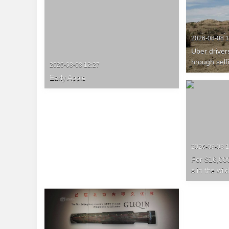
2026-08-08 1
Uber drivers 
hrough self
2026-08-08 12:27
Early Apple
2026-08-08 1
For $16,000
s in the wil