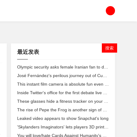
最近发表
Olympic security asks female Iranian fan to drop protest sign
José Fernández's perilous journey out of Cuba changed his life
This instant film camera is absolute fun even with Michael Kors branding
Inside Twitter's office for the first debate live stream
These glasses hide a fitness tracker on your face
The rise of Pepe the Frog is another sign of hate festering online
Leaked video appears to show Snapchat's long
'Skylanders Imaginators' lets players 3D print custom toys
普
You will love/hate Cards Against Humanity's new fortune cookies