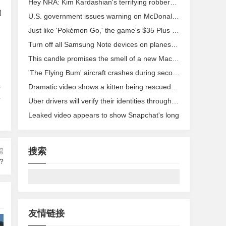
Hey NRA: Kim Kardashian's terrifying robbery isn’t a joke
個
U.S. government issues warning on McDonald's recalled wearable devices
Just like 'Pokémon Go,' the game's $35 Plus wearable needs some work
Turn off all Samsung Note devices on planes, aviation authority warns
This candle promises the smell of a new Mac, at a fraction of the cost
'The Flying Bum' aircraft crashes during second test flight
Dramatic video shows a kitten being rescued from a 12
行

Uber drivers will verify their identities through selfies
Leaked video appears to show Snapchat's long
：
搜索
篇
e?
友情链接