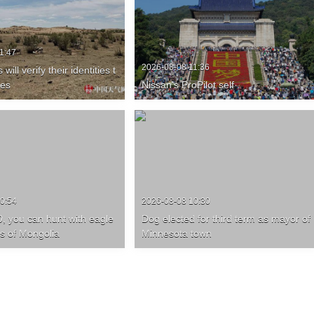
1:47
2026-08-08 11:36
will verify their identities t
ies
Nissan's ProPilot self
0:54
2026-08-08 10:30
, you can hunt with eagle
Dog elected for third term as mayor of
ds of Mongolia
Minnesota town